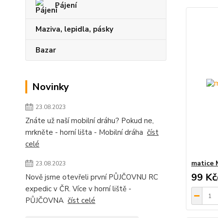
Pájení
Maziva, lepidla, pásky
Bazar
Novinky
23.08.2023
Znáte už naší mobilní dráhu? Pokud ne,
mrkněte - horní lišta - Mobilní dráha
číst
celé
matice 
23.08.2023
99 Kč
Nově jsme otevřeli první PŮJČOVNU RC
expedic v ČR. Více v horní liště -
PŮJČOVNA
číst celé