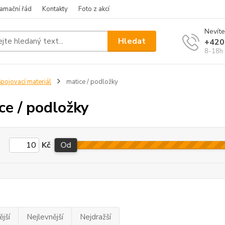
amační řád
Kontakty
Foto z akcí
Nevíte
Hledat
+420
8-18h
pojovací materiál
matice / podložky
ce / podložky
Kč
Od
jší
Nejlevnější
Nejdražší