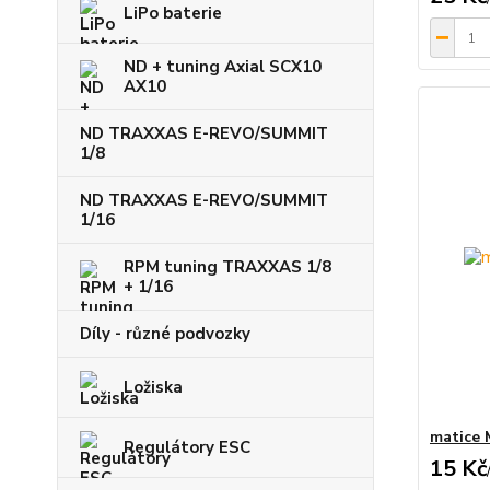
LiPo baterie
ND + tuning Axial SCX10
AX10
ND TRAXXAS E-REVO/SUMMIT
1/8
ND TRAXXAS E-REVO/SUMMIT
1/16
RPM tuning TRAXXAS 1/8
+ 1/16
Díly - různé podvozky
Ložiska
matice 
Regulátory ESC
15 Kč