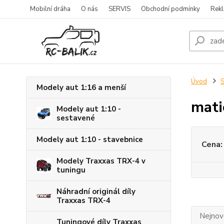
Mobilní dráha
O nás
SERVIS
Obchodní podmínky
Rekl
Úvod
S
Modely aut 1:16 a menší
mati
Modely aut 1:10 -
sestavené
Modely aut 1:10 - stavebnice
Cena:
Modely Traxxas TRX-4 v
tuningu
Náhradní originál díly
Traxxas TRX-4
Nejnově
Tuningové díly Traxxas