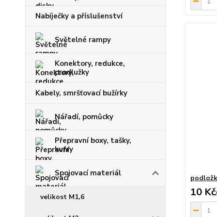
Nabíječky a příslušenství
Světelné rampy
Konektory, redukce,
prodlužky
Kabely, smršťovací bužírky
Nářadí, pomůcky
Přepravní boxy, tašky,
kufry
Spojovací materiál
podložk
10 Kč
velikost M1,6