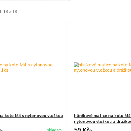
1-19 z 19
na kolo M4 s nylonovou vložkou
hliníkové matice na kolo M4
nylonovou vložkou a drážkou
59 Kč
skladem
/
ks
/
ks