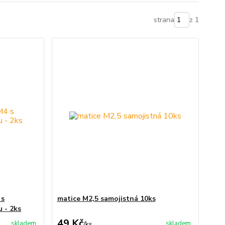
strana
z 1
 s
matice M2,5 samojistná 10ks
 - 2ks
49 Kč
skladem
skladem
/
ks