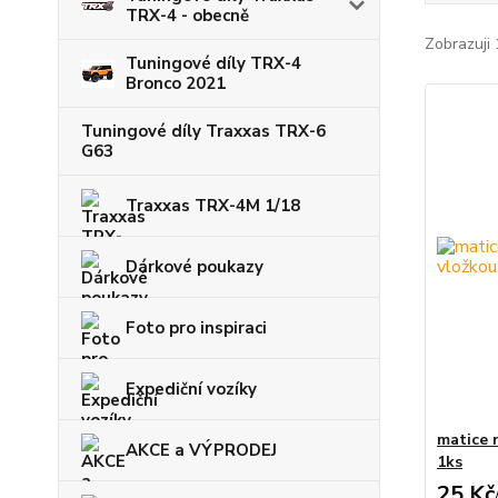
TRX-4 - obecně
Zobrazuji 
Tuningové díly TRX-4
Bronco 2021
Tuningové díly Traxxas TRX-6
G63
Traxxas TRX-4M 1/18
Dárkové poukazy
Foto pro inspiraci
Expediční vozíky
matice 
AKCE a VÝPRODEJ
1ks
25 Kč