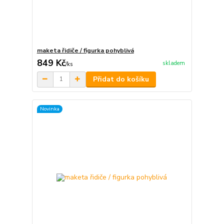
maketa řidiče / figurka pohyblivá
849 Kč
skladem
/
ks
Přidat do košíku
Novinka