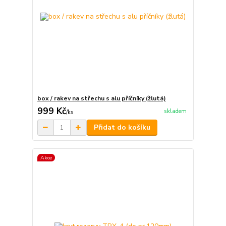
box / rakev na střechu s alu příčníky (žlutá)
999 Kč
skladem
/
ks
Přidat do košíku
Akce