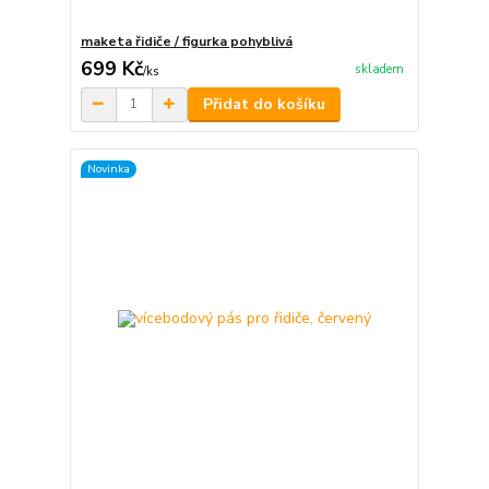
maketa řidiče / figurka pohyblivá
699 Kč
skladem
/
ks
Přidat do košíku
Novinka