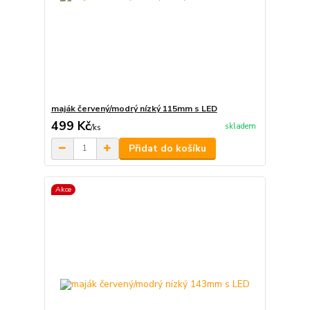
maják červený/modrý nízký 115mm s LED
499 Kč
skladem
/
ks
Přidat do košíku
Akce