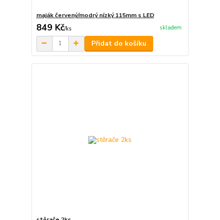
maják červený/modrý nízký 115mm s LED
849 Kč
skladem
/
ks
Přidat do košíku
stěrače 2ks