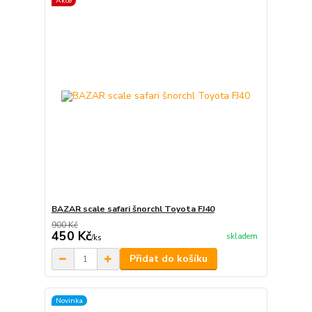
Akce
BAZAR scale safari šnorchl Toyota FJ40
900 Kč
450 Kč
skladem
/
ks
Přidat do košíku
Novinka