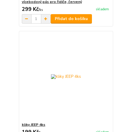
vícebodový pás pro řidiče, červený
299 Kč
skladem
/
ks
Přidat do košíku
kliky JEEP 4ks
199 Kč