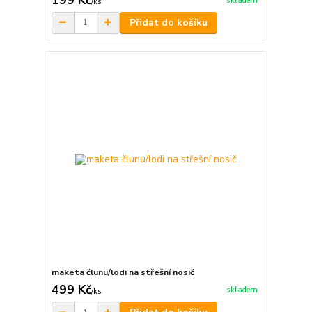
skladem
/
ks
Přidat do košíku
maketa člunu/lodi na střešní nosič
499 Kč
skladem
/
ks