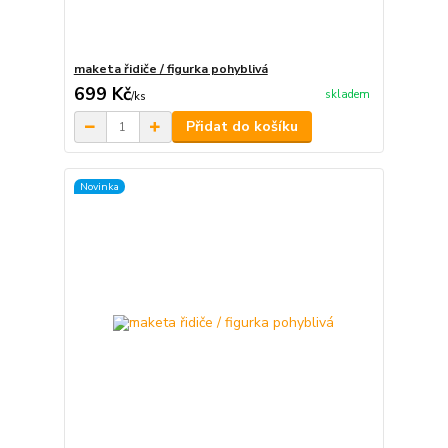
maketa řidiče / figurka pohyblivá
699 Kč
skladem
/
ks
Přidat do košíku
Novinka