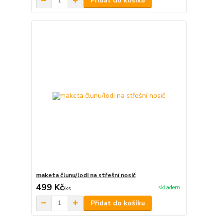
Přidat do košíku
maketa člunu/lodi na střešní nosič
499 Kč
skladem
/
ks
Přidat do košíku