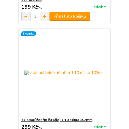
199 Kč
skladem
/
ks
Přidat do košíku
Novinka
skládací žebřík (štafle) 1:10 délka 102mm
299 Kč
skladem
/
ks