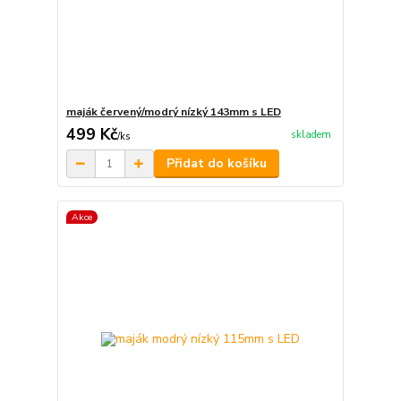
maják červený/modrý nízký 143mm s LED
499 Kč
skladem
/
ks
Přidat do košíku
Akce