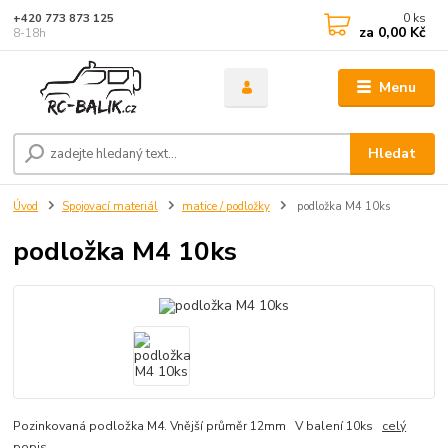
0
ks
+420 773 873 125
za
0,00 Kč
8-18h
Menu
Hledat
Úvod
Spojovací materiál
matice / podložky
podložka M4 10ks
podložka M4 10ks
Pozinkovaná podložka M4. Vnější průměr 12mm V balení 10ks
celý
popis