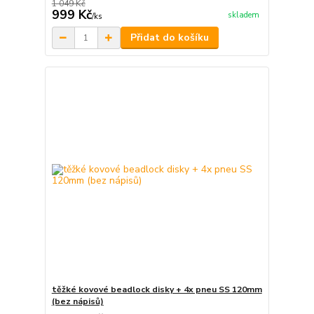
1 049 Kč
999 Kč
skladem
/
ks
Přidat do košíku
těžké kovové beadlock disky + 4x pneu SS 120mm
(bez nápisů)