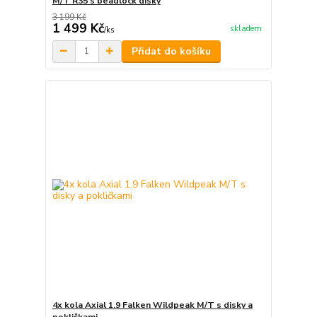
M/T R35 s beadlock disky
3 199 Kč
1 499 Kč
skladem
/
ks
Přidat do košíku
4x kola Axial 1.9 Falken Wildpeak M/T s disky a