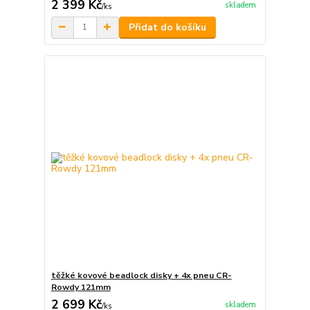
2 399 Kč
skladem
/
ks
Přidat do košíku
těžké kovové beadlock disky + 4x pneu CR-
Rowdy 121mm
2 699 Kč
skladem
/
ks