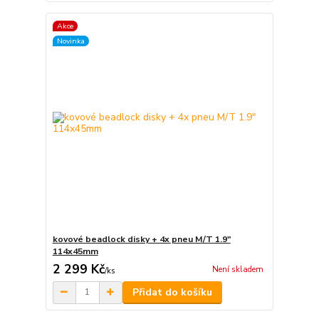
Akce
Novinka
kovové beadlock disky + 4x pneu M/T 1.9"
114x45mm
2 299 Kč
Není skladem
/
ks
Přidat do košíku