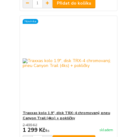
Přidat do košíku
Novinka
Traxxas kolo 1.9", disk TRX-4 chromovaný, pneu
Canyon Trail (4ks) + pokličky
2 499 Kč
1 299 Kč
skladem
/
ks