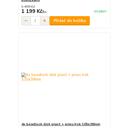
pokličkami
1 499 Kč
1 199 Kč
skladem
/
ks
Přidat do košíku
4x beadlock disk plast + pneu Irok 105x38mm