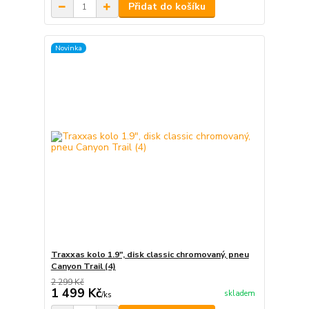
Přidat do košíku
Novinka
Traxxas kolo 1.9", disk classic chromovaný, pneu
Canyon Trail (4)
2 299 Kč
1 499 Kč
skladem
/
ks