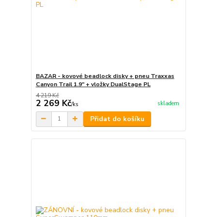
BAZAR - kovové beadlock disky + pneu Traxxas
Canyon Trail 1.9" + vložky DualStage PL
4 219 Kč
2 269 Kč
skladem
/
ks
Přidat do košíku