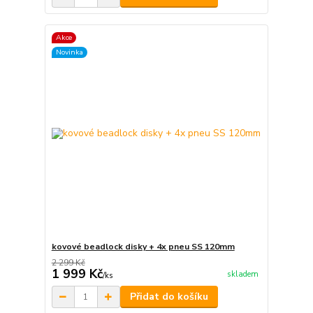
Akce
Novinka
kovové beadlock disky + 4x pneu SS 120mm
2 299 Kč
1 999 Kč
skladem
/
ks
Přidat do košíku