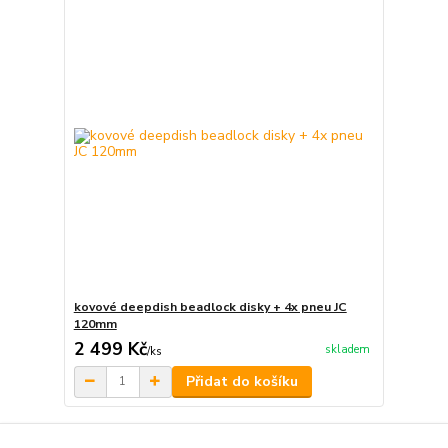
kovové deepdish beadlock disky + 4x pneu JC
120mm
2 499 Kč
skladem
/
ks
Přidat do košíku