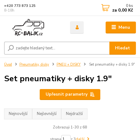
0
ks
+420 773 873 125
za
0,00 Kč
8-18h
Menu
Hledat
Úvod
Pneumatiky, disky
PNEU + DISKY
Set pneumatiky + disky 1.9"
Set pneumatiky + disky 1.9"
Upřesnit parametry
Nejnovější
Nejlevnější
Nejdražší
Zobrazuji 1-30 z 68
strana
z 3
další