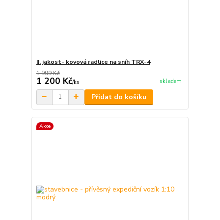
II. jakost- kovová radlice na sníh TRX-4
1 999 Kč
1 200 Kč
skladem
/
ks
Přidat do košíku
Akce