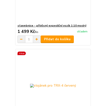
stavebnice - přívěsný expediční vozík 1:10 modrý
1 499 Kč
skladem
/
ks
Přidat do košíku
Akce