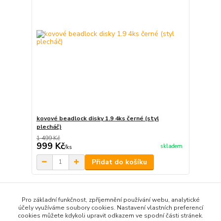
kovové beadlock disky 1.9 4ks černé (styl
plecháč)
1 499 Kč
999 Kč
skladem
/
ks
Přidat do košíku
Načíst další produkty (22)
Pro základní funkčnost, zpříjemnění používání webu, analytické
účely využíváme soubory cookies. Nastavení vlastních preferencí
strana
z 2
další
cookies můžete kdykoli upravit odkazem ve spodní části stránek.