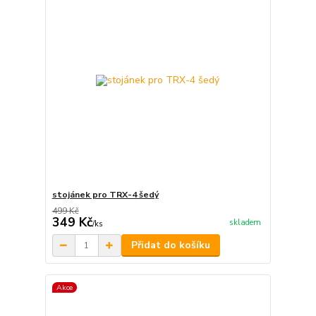
stojánek pro TRX-4 šedý
499 Kč
349 Kč
skladem
/
ks
Přidat do košíku
Akce