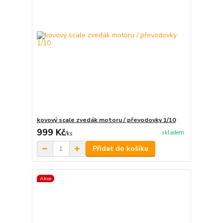
kovový scale zvedák motoru / převodovky 1/10
999 Kč
skladem
/
ks
Přidat do košíku
Akce