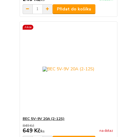
Přidat do košíku
Akce
BEC 5V-9V 20A (2-12S)
849 Kč
649 Kč
na dotaz
/
ks