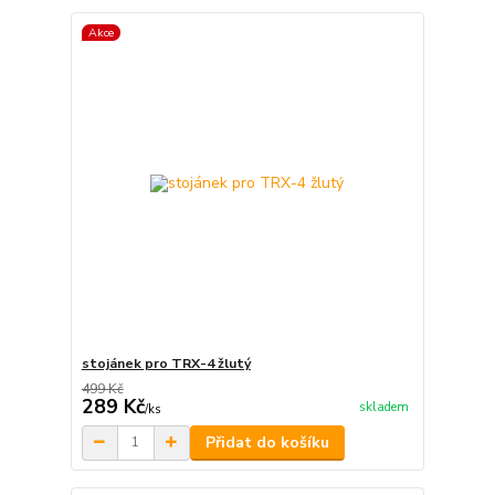
Akce
stojánek pro TRX-4 žlutý
499 Kč
289 Kč
skladem
/
ks
Přidat do košíku