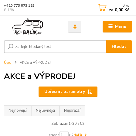
0
ks
+420 773 873 125
za
0,00 Kč
8-18h
Menu
Hledat
Úvod
AKCE a VÝPRODEJ
AKCE a VÝPRODEJ
Upřesnit parametry
Nejnovější
Nejlevnější
Nejdražší
Zobrazuji 1-30 z 52
strana
z 2
další