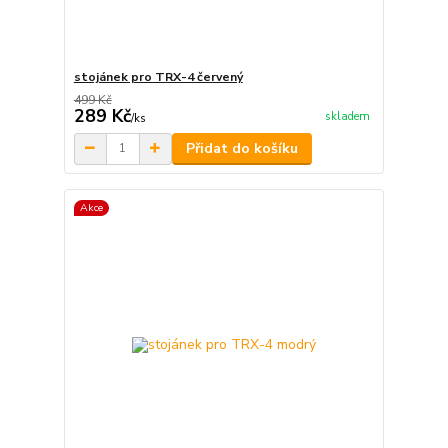
stojánek pro TRX-4 červený
499 Kč
289 Kč
skladem
/
ks
Přidat do košíku
Akce