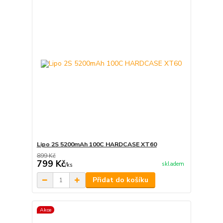
Lipo 2S 5200mAh 100C HARDCASE XT60
899 Kč
799 Kč
skladem
/
ks
Přidat do košíku
Akce