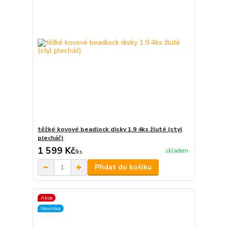
těžké kovové beadlock disky 1.9 4ks žluté (styl
plecháč)
1 599 Kč
skladem
/
ks
Přidat do košíku
Akce
Novinka