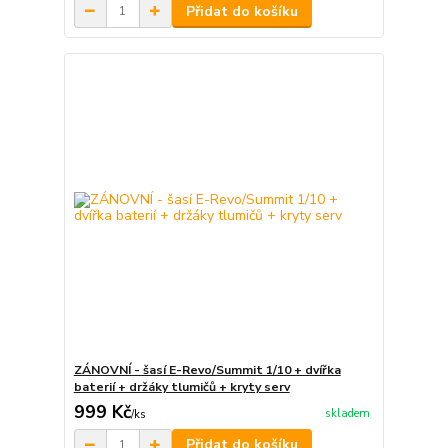
Přidat do košíku
ZÁNOVNÍ - šasí E-Revo/Summit 1/10 + dvířka
baterií + držáky tlumičů + kryty serv
999 Kč
skladem
/
ks
Přidat do košíku