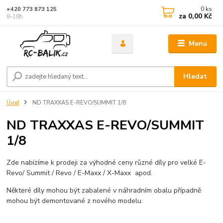
0
ks
+420 773 873 125
za
0,00 Kč
8-18h
Menu
Hledat
Úvod
ND TRAXXAS E-REVO/SUMMIT 1/8
ND TRAXXAS E-REVO/SUMMIT
1/8
Zde nabízíme k prodeji za výhodné ceny různé díly pro velké E-
Revo/ Summit / Revo / E-Maxx / X-Maxx apod.
Některé díly mohou být zabalené v náhradním obalu případně
mohou být demontované z nového modelu.