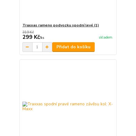
Traxxas rameno podvozku spodní levé (1)
319 Kč
299 Kč
skladem
/
ks
Přidat do košíku