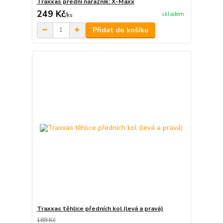
Traxxas přední nárazník: X-Maxx
249 Kč
skladem
/
ks
Přidat do košíku
Traxxas těhlice předních kol (levá a pravá)
189 Kč