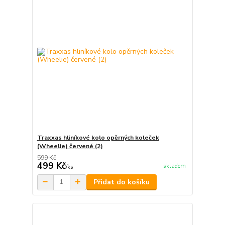
Traxxas hliníkové kolo opěrných koleček
(Wheelie) červené (2)
599 Kč
499 Kč
skladem
/
ks
Přidat do košíku