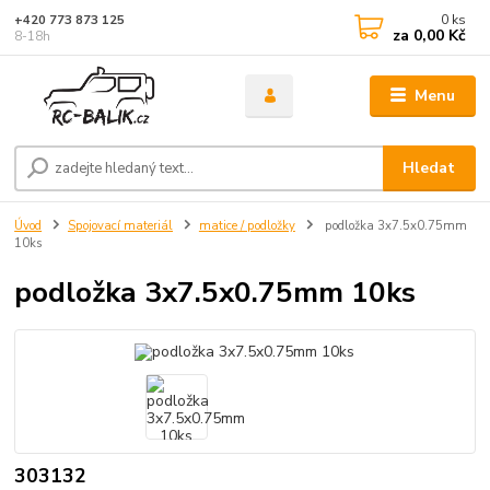
0
ks
+420 773 873 125
za
0,00 Kč
8-18h
Menu
Hledat
Úvod
Spojovací materiál
matice / podložky
podložka 3x7.5x0.75mm
10ks
podložka 3x7.5x0.75mm 10ks
303132