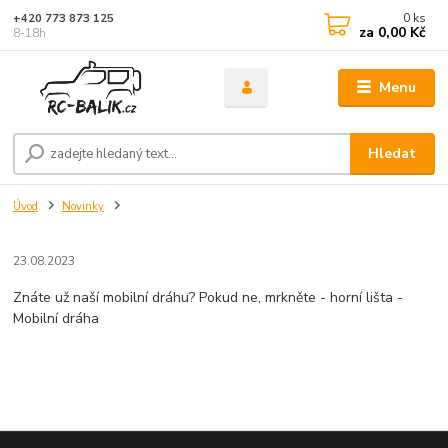
0
ks
+420 773 873 125
za
0,00 Kč
8-18h
Menu
Hledat
Úvod
Novinky
23.08.2023
Znáte už naší mobilní dráhu? Pokud ne, mrkněte - horní lišta -
Mobilní dráha