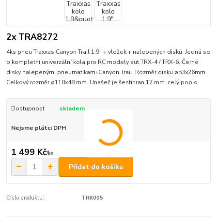
2x TRA8272
4ks pneu Traxxas Canyon Trail 1.9" + vložek + nalepených disků Jedná se
o kompletní univerzální kola pro RC modely aut TRX-4 / TRX-6. Černé
disky nalepenými pneumatikami Canyon Trail. Rozměr disku ø53x26mm.
Celkový rozměr ø118x48 mm. Unašeč je šestihran 12 mm.
celý popis
Dostupnost
skladem
Nejsme plátci DPH
1 499 Kč
/
ks
Přidat do košíku
Číslo produktu:
TRK005