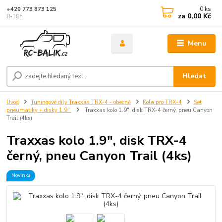
0
ks
+420 773 873 125
za
0,00 Kč
8-18h
Menu
Hledat
Úvod
Tuningové díly Traxxas TRX-4 - obecně
Kola pro TRX-4
Set
pneumatiky + disky 1.9"
Traxxas kolo 1.9", disk TRX-4 černý, pneu Canyon
Trail (4ks)
Traxxas kolo 1.9", disk TRX-4
černý, pneu Canyon Trail (4ks)
Novinka