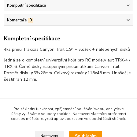
Kompletní specifikace
Komentáře
0
Kompletní specifikace
4ks pneu Traxxas Canyon Trail 1.9" + vložek + nalepených disků
Jedná se o kompletní univerzální kola pro RC modely aut TRX-4 /
TRX-6. Černé disky nalepenými pneumatikami Canyon Trail.
Rozměr disku ø53x26mm. Celkový rozměr ø118x48 mm. Unašeč je
šestihran 12 mm.
Zboží zařazeno v kategoriích
Pro základní funkčnost, zpříjemnění používání webu, analytické
účely využíváme soubory cookies. Nastavení vlastních preferencí
Set pneumatiky + disky 1.9"
cookies můžete kdykoli upravit odkazem ve spodní části stránek.
Set pneumatiky + disky 1.9"
Souhlasím
Nastavení