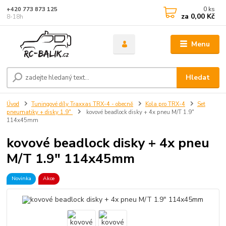
0
ks
+420 773 873 125
za
0,00 Kč
8-18h
Menu
Hledat
Úvod
Tuningové díly Traxxas TRX-4 - obecně
Kola pro TRX-4
Set
pneumatiky + disky 1.9"
kovové beadlock disky + 4x pneu M/T 1.9"
114x45mm
kovové beadlock disky + 4x pneu
M/T 1.9" 114x45mm
Novinka
Akce