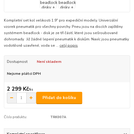
Kompletní set kol velikosti 1.9" pro expediční modely. Univerzální
vzorek pneumatik pro všechny povrchy. Pneu jsou na discích zajištěny
systémem beadlock - disk je ze tří částí, které jsou sešroubované
dohromady. Již žádné lepení pneumatik k diskům. Navíc jsou pneumatky
vodotěsně uzavřené, voda se ...
celý popis
Dostupnost
Není skladem
Nejsme plátci DPH
2 299 Kč
/
ks
Přidat do košíku
Číslo produktu:
TRK007A