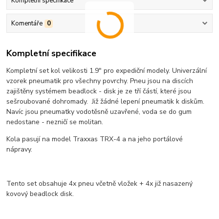
Kompletní specifikace
Komentáře
0
Kompletní specifikace
Kompletní set kol velikosti 1.9" pro expediční modely. Univerzální
vzorek pneumatik pro všechny povrchy. Pneu jsou na discích
zajištěny systémem beadlock - disk je ze tří částí, které jsou
sešroubované dohromady. Již žádné lepení pneumatik k diskům.
Navíc jsou pneumatky vodotěsně uzavřené, voda se do gum
nedostane - nezničí se molitan.
Kola pasují na model Traxxas TRX-4 a na jeho portálové
nápravy.
Tento set obsahuje 4x pneu včetně vložek + 4x již nasazený
kovový beadlock disk.