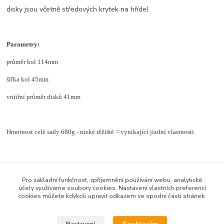
disky jsou včetně středových krytek na hřídel
Parametry:
průměr kol 114mm
šířka kol 45mm
vnitřní průměr disků 41mm
Hmotnost celé sady 680g - nízké těžiště = vynikající jízdní vlastnosti.
Zboží zařazeno v kategoriích
Pro základní funkčnost, zpříjemnění používání webu, analytické
účely využíváme soubory cookies. Nastavení vlastních preferencí
Set pneumatiky + disky 1.9"
cookies můžete kdykoli upravit odkazem ve spodní části stránek.
Set pneumatiky + disky 1.9"