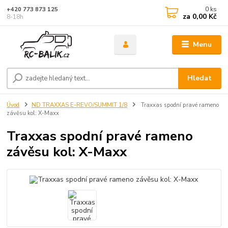
0
ks
+420 773 873 125
za
0,00 Kč
8-18h
Menu
Hledat
Úvod
ND TRAXXAS E-REVO/SUMMIT 1/8
Traxxas spodní pravé rameno
závěsu kol: X-Maxx
Traxxas spodní pravé rameno
závěsu kol: X-Maxx