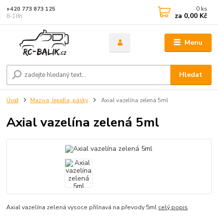
0
ks
+420 773 873 125
za
0,00 Kč
8-18h
Menu
Hledat
Úvod
Maziva, lepidla, pásky
Axial vazelína zelená 5ml
Axial vazelína zelená 5ml
Axial vazelína zelená vysoce přilnavá na převody 5ml
celý popis