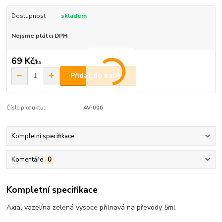
Dostupnost
skladem
Nejsme plátci DPH
69 Kč
/
ks
Přidat do košíku
Číslo produktu:
AV-006
Kompletní specifikace
Komentáře
0
Kompletní specifikace
Axial vazelína zelená vysoce přilnavá na převody 5ml