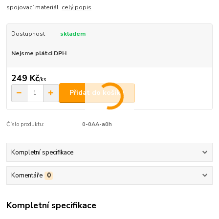
spojovací materiál
celý popis
Dostupnost
skladem
Nejsme plátci DPH
249 Kč
/
ks
Přidat do košíku
Číslo produktu:
0-0AA-a0h
Kompletní specifikace
Komentáře
0
Kompletní specifikace