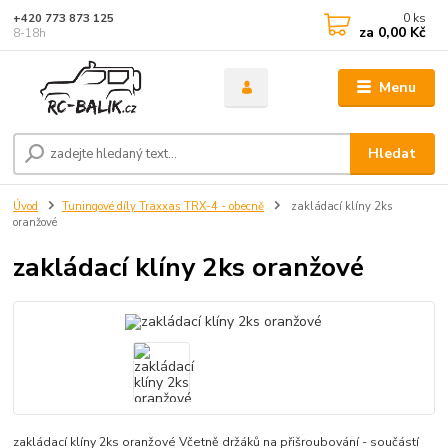
0
ks
+420 773 873 125
za
0,00 Kč
8-18h
Menu
Hledat
Úvod
Tuningové díly Traxxas TRX-4 - obecně
zakládací klíny 2ks
oranžové
zakládací klíny 2ks oranžové
zakládací klíny 2ks oranžové Včetně držáků na přišroubování - součástí