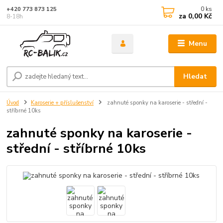
0
ks
+420 773 873 125
za
0,00 Kč
8-18h
Menu
Hledat
Úvod
Karoserie + příslušenství
zahnuté sponky na karoserie - střední -
stříbrné 10ks
zahnuté sponky na karoserie -
střední - stříbrné 10ks