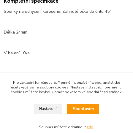
Kompletní specifikace
Sponky na uchycení karoserie. Zahnuté očko do úhlu 45°
Délka 24mm
V balení 10ks
Pro základní funkčnost, zpříjemnění používání webu, analytické
účely využíváme soubory cookies. Nastavení vlastních preferencí
Zboží zařazeno v kategoriích
cookies můžete kdykoli upravit odkazem ve spodní části stránek.
Karoserie + příslušenství
Souhlasím
Nastavení
Souhlas můžete odmítnout
zde
.
Vytvořeno na
Eshop-rychle.cz