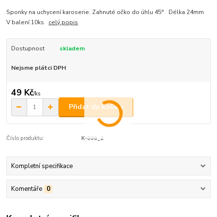
Sponky na uchycení karoserie. Zahnuté očko do úhlu 45° Délka 24mm
V balení 10ks
celý popis
Dostupnost
skladem
Nejsme plátci DPH
49 Kč
/
ks
Přidat do košíku
Číslo produktu:
K-006_2
Kompletní specifikace
Komentáře
0