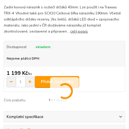
Zadní kovový nárazník s roztečí držáků 43mm. Lze použít i na Traxxas
TRX-4. Vhodné také pro SCX10 Celková šířka nárazníku 190mm. Včetně
odklápěcího držáku rezervy, 2ks šeklů, držáků LED diod + spojovacího
materiálu. Jako jediní v ČR dodáváme nárazníky již komplet
zkontrolované, sestavené a připraven...
celý popis
Dostupnost
skladem
Nejsme plátci DPH
1 199 Kč
/
ks
Přidat do košíku
Číslo produktu:
TRT-N-010
Kompletní specifikace