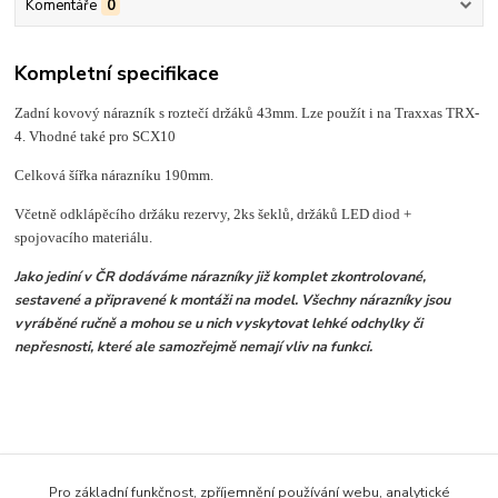
Komentáře
0
Kompletní specifikace
Zadní kovový nárazník s roztečí držáků 43mm. Lze použít i na Traxxas TRX-
4. Vhodné také pro SCX10
Celková šířka nárazníku 190mm.
Včetně odklápěcího držáku rezervy, 2ks šeklů, držáků LED diod +
spojovacího materiálu.
Jako jediní v ČR dodáváme nárazníky již komplet zkontrolované,
sestavené a připravené k montáži na model. Všechny nárazníky jsou
vyráběné ručně a mohou se u nich vyskytovat lehké odchylky či
nepřesnosti, které ale samozřejmě nemají vliv na funkci.
Zboží zařazeno v kategoriích
Pro základní funkčnost, zpříjemnění používání webu, analytické