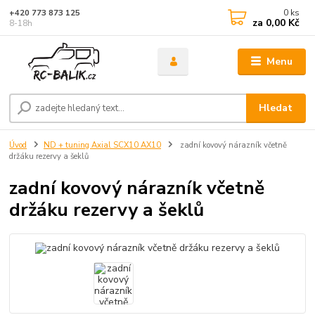
0
ks
+420 773 873 125
za
0,00 Kč
8-18h
Menu
Hledat
Úvod
ND + tuning Axial SCX10 AX10
zadní kovový nárazník včetně
držáku rezervy a šeklů
zadní kovový nárazník včetně
držáku rezervy a šeklů