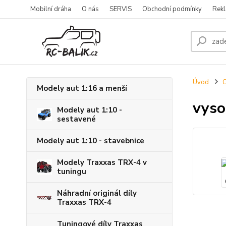
Mobilní dráha
O nás
SERVIS
Obchodní podmínky
Rekl
Úvod
O
Modely aut 1:16 a menší
vyso
Modely aut 1:10 -
sestavené
Modely aut 1:10 - stavebnice
Modely Traxxas TRX-4 v
tuningu
Náhradní originál díly
Traxxas TRX-4
Tuningové díly Traxxas