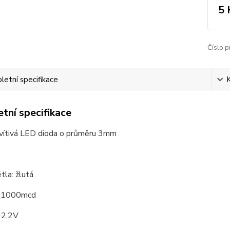
5 
Číslo p
etní specifikace
tní specifikace
vítivá LED dioda o průměru 3mm
tla: žlutá
t 1000mcd
-2,2V