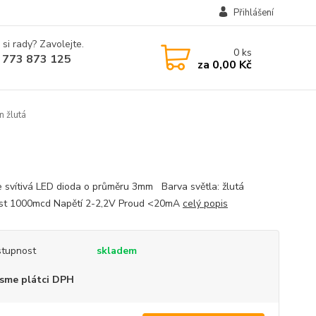
Přihlášení
 si rady? Zavolejte.
0
ks
 773 873 125
za
0,00 Kč
 žlutá
 svítivá LED dioda o průměru 3mm Barva světla: žlutá
ost 1000mcd Napětí 2-2,2V Proud <20mA
celý popis
tupnost
skladem
sme plátci DPH