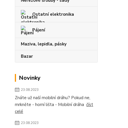
Nerezové šrouby - sady
Ostatní elektronika
Pájení
Maziva, lepidla, pásky
Bazar
Novinky
23.08.2023
Znáte už naší mobilní dráhu? Pokud ne,
mrkněte - horní lišta - Mobilní dráha
číst
celé
23.08.2023