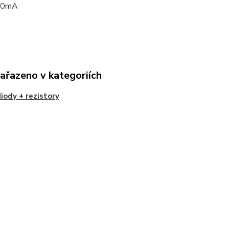
20mA
zařazeno v kategoriích
iody + rezistory