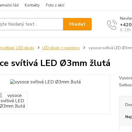
amační řád
Kontakty
Foto z akcí
Nevíte
Hledat
+420
8-18h
světlení, LED diody
LED diody + rezistory
vysoce svítivá LED Ø3mm
ce svítivá LED Ø3mm žlutá
Vysoce
Svítiv
Dos
Nej