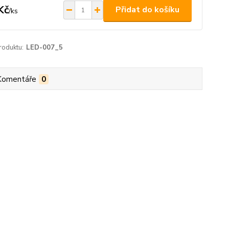
Kč
Přidat do košíku
/
ks
roduktu:
LED-007_5
Komentáře
0