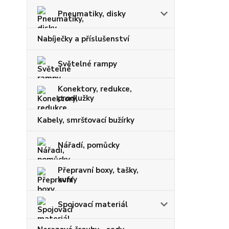
Pneumatiky, disky
Nabíječky a příslušenství
Světelné rampy
Konektory, redukce,
prodlužky
Kabely, smršťovací bužírky
Nářadí, pomůcky
Přepravní boxy, tašky,
kufry
Spojovací materiál