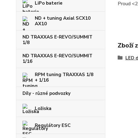
LiPo baterie
Proud <
ND + tuning Axial SCX10
AX10
ND TRAXXAS E-REVO/SUMMIT
1/8
Zboží 
ND TRAXXAS E-REVO/SUMMIT
LED d
1/16
RPM tuning TRAXXAS 1/8
+ 1/16
Díly - různé podvozky
Ložiska
Regulátory ESC