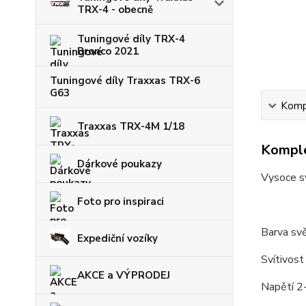
TRX-4 - obecně
Tuningové díly TRX-4
Bronco 2021
Tuningové díly Traxxas TRX-6
G63
Kompl
Traxxas TRX-4M 1/18
Komple
Dárkové poukazy
Vysoce s
Foto pro inspiraci
Barva svě
Expediční vozíky
Svítivos
AKCE a VÝPRODEJ
Napětí 2