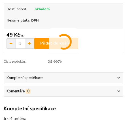
Dostupnost
skladem
Nejsme plátci DPH
49 Kč
/
ks
Přidat do košíku
Číslo produktu:
OS-007b
Kompletní specifikace
Komentáře
0
Kompletní specifikace
trx-4 anténa.