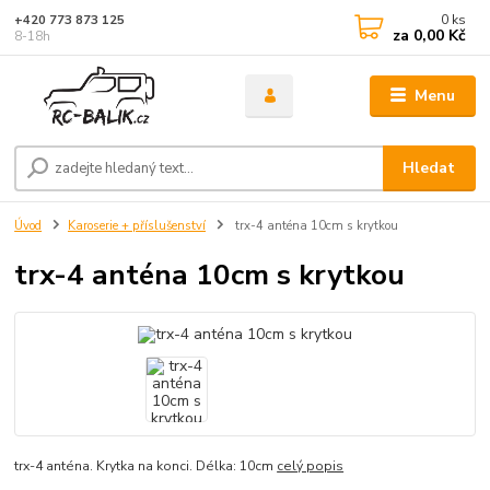
0
ks
+420 773 873 125
za
0,00 Kč
8-18h
Menu
Hledat
Úvod
Karoserie + příslušenství
trx-4 anténa 10cm s krytkou
trx-4 anténa 10cm s krytkou
trx-4 anténa. Krytka na konci. Délka: 10cm
celý popis