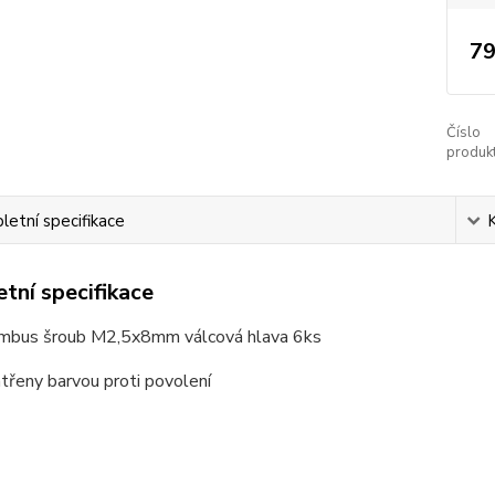
79
Číslo
produkt
etní specifikace
tní specifikace
imbus šroub M2,5x8mm válcová hlava 6ks
třeny barvou proti povolení