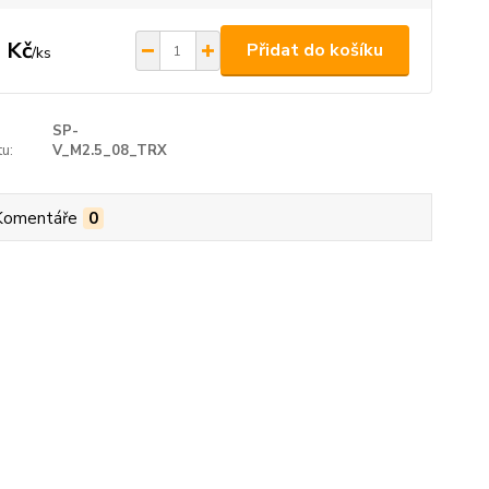
 Kč
Přidat do košíku
/
ks
SP-
u:
V_M2.5_08_TRX
Komentáře
0