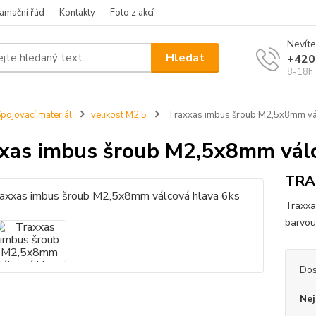
amační řád
Kontakty
Foto z akcí
Nevíte
Hledat
+420
8-18h
pojovací materiál
velikost M2.5
Traxxas imbus šroub M2,5x8mm vál
xas imbus šroub M2,5x8mm válc
TRA
Traxxa
barvou
Dos
Nej