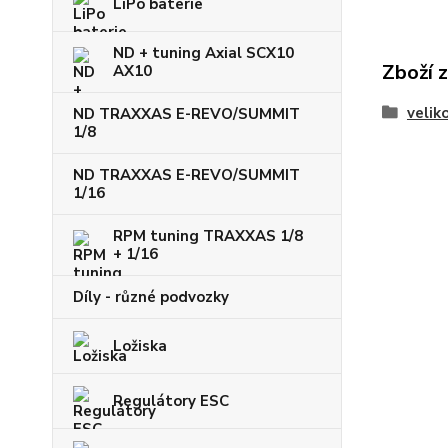
LiPo baterie
ND + tuning Axial SCX10
Zboží 
AX10
velik
ND TRAXXAS E-REVO/SUMMIT
1/8
ND TRAXXAS E-REVO/SUMMIT
1/16
RPM tuning TRAXXAS 1/8
+ 1/16
Díly - různé podvozky
Ložiska
Regulátory ESC