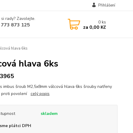
Přihlášení
 si rady? Zavolejte.
0
ks
 773 873 125
za
0,00 Kč
cová hlava 6ks
ová hlava 6ks
3965
s imbus šroub M2,5x8mm válcová hlava 6ks šrouby natřeny
 proti povolení
celý popis
tupnost
skladem
sme plátci DPH