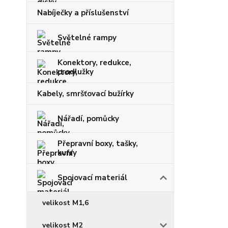
Nabíječky a příslušenství
Světelné rampy
Konektory, redukce,
prodlužky
Kabely, smršťovací bužírky
Nářadí, pomůcky
Přepravní boxy, tašky,
kufry
Spojovací materiál
velikost M1,6
velikost M2