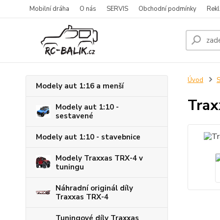
Mobilní dráha
O nás
SERVIS
Obchodní podmínky
Rekl
Úvod
S
Modely aut 1:16 a menší
Trax
Modely aut 1:10 -
sestavené
Modely aut 1:10 - stavebnice
Modely Traxxas TRX-4 v
tuningu
Náhradní originál díly
Traxxas TRX-4
Tuningové díly Traxxas