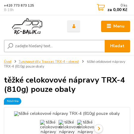
0
ks
+420 773 873 125
za
0,00 Kč
8-18h
Menu
Hledat
Úvod
Tuningové díly Traxxas TRX-4 - obecně
těžké celokovové nápravy
TRX-4 (810g) pouze obaly
těžké celokovové nápravy TRX-4
(810g) pouze obaly
Novinka