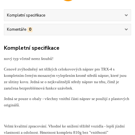
Kompletní specifikace
Komentáře
0
Kompletní specifikace
nový typ včetně nerez šroubů!
Cenově zvýhodněný set těžkých celokovových náprav pro TRX-4 s
kompletním černým mosazným vylepšením kromě středů náprav, které jsou
ze slitiny kovu. Jedná se o nejkvalitnější středy náprav na trhu, čímž je
zaručena bezproblémová funkce uzávěrek.
Jedná se pouze o obaly - všechny vnitřní části náprav se použijí z plastových
originálů.
Velmi kvalitní zpracování. Vhodné ke snížení těžiště vozidla - lepší jízdní
vlastnosti a odolnost. Hmotnost kompletu 810g bez "vnitřností"