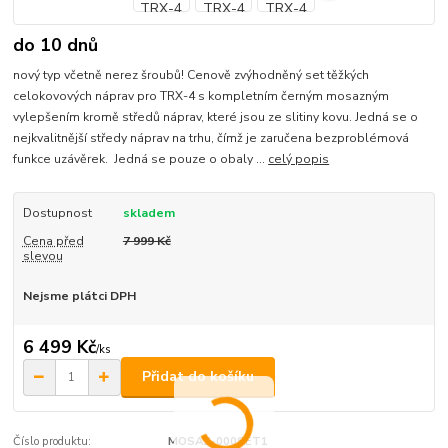
do 10 dnů
nový typ včetně nerez šroubů! Cenově zvýhodněný set těžkých
celokovových náprav pro TRX-4 s kompletním černým mosazným
vylepšením kromě středů náprav, které jsou ze slitiny kovu. Jedná se o
nejkvalitnější středy náprav na trhu, čímž je zaručena bezproblémová
funkce uzávěrek. Jedná se pouze o obaly ...
celý popis
Dostupnost
skladem
Cena před
7 999 Kč
slevou
Nejsme plátci DPH
6 499 Kč
/
ks
Přidat do košíku
Číslo produktu:
MOSAZ-000SET1