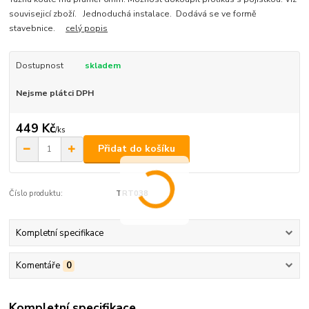
souvisejicí zboží. Jednoduchá instalace. Dodává se ve formě
stavebnice.
celý popis
Dostupnost
skladem
Nejsme plátci DPH
449 Kč
/
ks
Přidat do košíku
Číslo produktu:
TRT038
Kompletní specifikace
Komentáře
0
Kompletní specifikace