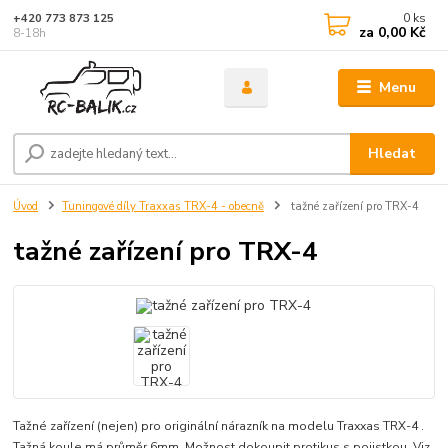
0
ks
+420 773 873 125
za
0,00 Kč
8-18h
Menu
Hledat
Úvod
Tuningové díly Traxxas TRX-4 - obecně
tažné zařízení pro TRX-4
tažné zařízení pro TRX-4
Tažné zařízení (nejen) pro originální nárazník na modelu Traxxas TRX-4 .
Tažná koule má průměr 6mm. Možnost dokoupit protikus s pojistkou. Viz