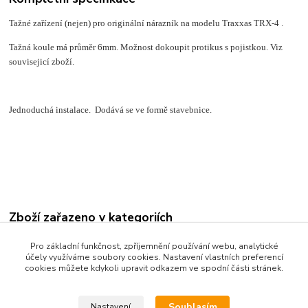
Tažné zařízení (nejen) pro originální nárazník na modelu Traxxas TRX-4 .
Tažná koule má průměr 6mm. Možnost dokoupit protikus s pojistkou. Viz
souvisejicí zboží.
Jednoduchá instalace. Dodává se ve formě stavebnice.
Zboží zařazeno v kategoriích
Tuningové díly Traxxas TRX-4 - obecně
Pro základní funkčnost, zpříjemnění používání webu, analytické
účely využíváme soubory cookies. Nastavení vlastních preferencí
Scale doplňky
cookies můžete kdykoli upravit odkazem ve spodní části stránek.
Doplňky podvozku
Souhlasím
Nastavení