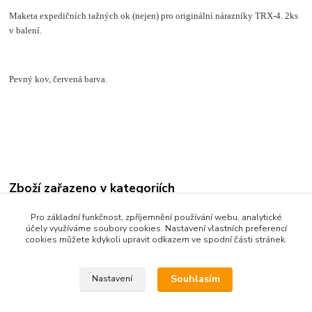
Maketa expedičních tažných ok (nejen) pro originální nárazníky TRX-4. 2ks
v balení.
Pevný kov, červená barva.
Zboží zařazeno v kategoriích
Tuningové díly Traxxas TRX-4 - obecně
Pro základní funkčnost, zpříjemnění používání webu, analytické
účely využíváme soubory cookies. Nastavení vlastních preferencí
Scale doplňky
cookies můžete kdykoli upravit odkazem ve spodní části stránek.
Nárazníky
Souhlasím
Nastavení