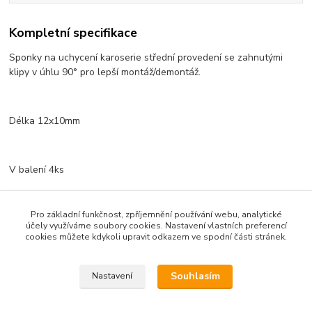
Kompletní specifikace
Sponky na uchycení karoserie střední provedení se zahnutými
klipy v úhlu 90° pro lepší montáž/demontáž.
Délka 12x10mm
V balení 4ks
Pro základní funkčnost, zpříjemnění používání webu, analytické
účely využíváme soubory cookies. Nastavení vlastních preferencí
Zboží zařazeno v kategoriích
cookies můžete kdykoli upravit odkazem ve spodní části stránek.
Karoserie + příslušenství
Souhlasím
Nastavení