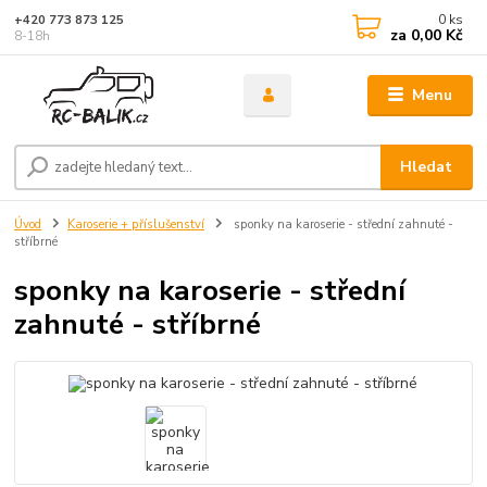
0
ks
+420 773 873 125
za
0,00 Kč
8-18h
Menu
Hledat
Úvod
Karoserie + příslušenství
sponky na karoserie - střední zahnuté -
stříbrné
sponky na karoserie - střední
zahnuté - stříbrné