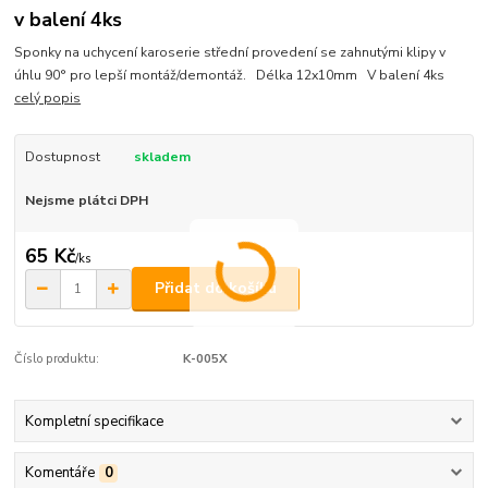
v balení 4ks
Sponky na uchycení karoserie střední provedení se zahnutými klipy v
úhlu 90° pro lepší montáž/demontáž. Délka 12x10mm V balení 4ks
celý popis
Dostupnost
skladem
Nejsme plátci DPH
65 Kč
/
ks
Přidat do košíku
Číslo produktu:
K-005X
Kompletní specifikace
Komentáře
0