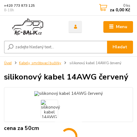
0
ks
+420 773 873 125
za
0,00 Kč
8-18h
Menu
Hledat
Úvod
Kabely, smršťovací bužírky
silikonový kabel 14AWG červený
silikonový kabel 14AWG červený
cena za 50cm