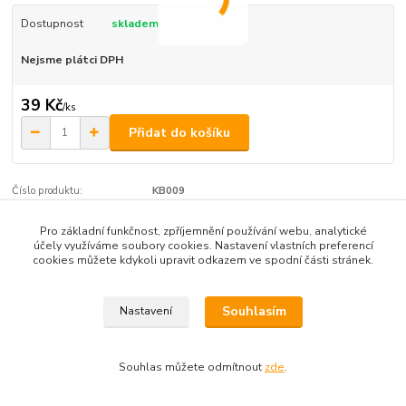
Dostupnost
skladem
Nejsme plátci DPH
39 Kč
/
ks
Přidat do košíku
Číslo produktu:
KB009
Pro základní funkčnost, zpříjemnění používání webu, analytické
účely využíváme soubory cookies. Nastavení vlastních preferencí
Zboží zařazeno v kategoriích
cookies můžete kdykoli upravit odkazem ve spodní části stránek.
Kabely, smršťovací bužírky
Souhlasím
Nastavení
Souhlas můžete odmítnout
zde
.
Vytvořeno na
Eshop-rychle.cz