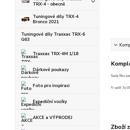
TRX-4 - obecně
Tuningové díly TRX-4
Bronco 2021
Tuningové díly Traxxas TRX-6
G63
Kompl
Traxxas TRX-4M 1/18
Komple
Dárkové poukazy
Sada 9ks n
Foto pro inspiraci
V sadě 3x1
Expediční vozíky
AKCE a VÝPRODEJ
Zboží 