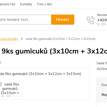
amační řád
Kontakty
Foto z akcí
Nevíte
Hledat
+420
8-18h
cale doplňky
sada 9ks gumicuků (3x10cm + 3x12cm + 3x15cm)
 9ks gumicuků (3x10cm + 3x12
Sada 9
3x15cm
Dos
Nej