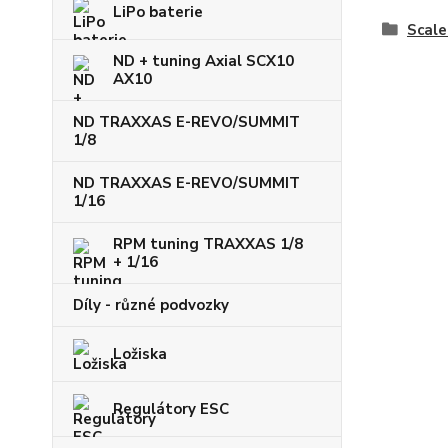
LiPo baterie
Scale
ND + tuning Axial SCX10
AX10
ND TRAXXAS E-REVO/SUMMIT
1/8
ND TRAXXAS E-REVO/SUMMIT
1/16
RPM tuning TRAXXAS 1/8
+ 1/16
Díly - různé podvozky
Ložiska
Regulátory ESC