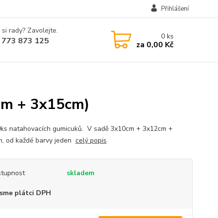
Přihlášení
 si rady? Zavolejte.
0
ks
 773 873 125
za
0,00 Kč
cm + 3x15cm)
ks natahovacích gumicuků. V sadě 3x10cm + 3x12cm +
, od každé barvy jeden
celý popis
tupnost
skladem
sme plátci DPH