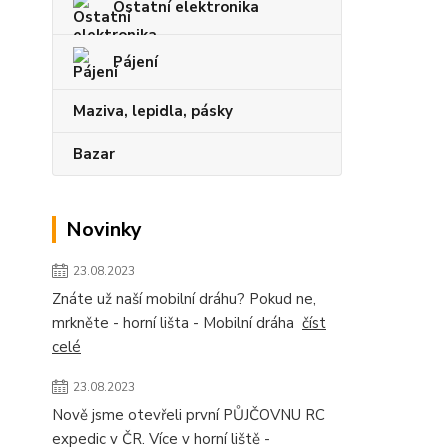
Ostatní elektronika
Pájení
Maziva, lepidla, pásky
Bazar
Novinky
23.08.2023
Znáte už naší mobilní dráhu? Pokud ne,
mrkněte - horní lišta - Mobilní dráha
číst
celé
23.08.2023
Nově jsme otevřeli první PŮJČOVNU RC
expedic v ČR. Více v horní liště -