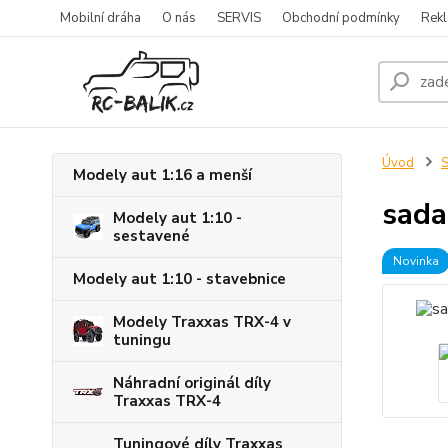
Mobilní dráha
O nás
SERVIS
Obchodní podmínky
Rekl
Úvod
S
Modely aut 1:16 a menší
sada
Modely aut 1:10 -
sestavené
Novinka
Modely aut 1:10 - stavebnice
Modely Traxxas TRX-4 v
tuningu
Náhradní originál díly
Traxxas TRX-4
Tuningové díly Traxxas