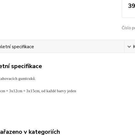
39
Číslo p
etní specifikace
tní specifikace
atahovacích gumicuků.
0cm + 3x12cm + 3x15cm, od každé barvy jeden
zařazeno v kategoriích