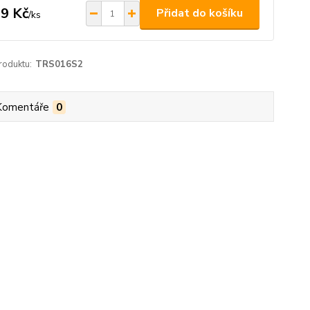
9 Kč
Přidat do košíku
/
ks
roduktu:
TRS016S2
Komentáře
0