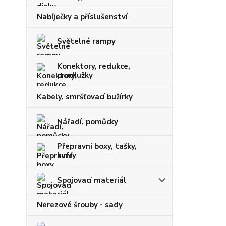
Nabíječky a příslušenství
Světelné rampy
Konektory, redukce,
prodlužky
Kabely, smršťovací bužírky
Nářadí, pomůcky
Přepravní boxy, tašky,
kufry
Spojovací materiál
Nerezové šrouby - sady