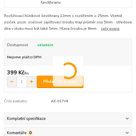
Rozšiřovací hliníkové šestihrany 12mm s rozšířením o 25mm. Včetně
osiček. pozn. ocelové zajišťovací šrouby mají průměr osy 5mm - středová
díra v disku musí být také 5mm. Hlava šroubu je 8mm.
celý popis
Dostupnost
skladem
Nejsme plátci DPH
399 Kč
/
ks
Přidat do košíku
Číslo produktu:
AX-017V6
Kompletní specifikace
Komentáře
0