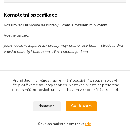
Kompletní specifikace
Rozšiřovací hliníkové šestihrany 12mm s rozšířením o 25mm.
Včetně osiček.
pozn. ocelové zajišťovací šrouby mají průměr osy 5mm - středová díra
v disku musí být také 5mm. Hlava šroubu je 8mm.
Pro základní funkčnost, zpříjemnění používání webu, analytické
účely využíváme soubory cookies. Nastavení vlastních preferencí
Zboží zařazeno v kategoriích
cookies můžete kdykoli upravit odkazem ve spodní části stránek.
ND + tuning Axial SCX10 AX10
Souhlasím
Nastavení
Souhlas můžete odmítnout
zde
.
Vytvořeno na
Eshop-rychle.cz