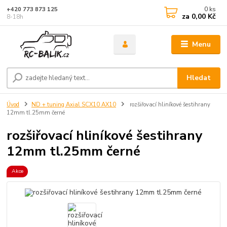
0
ks
+420 773 873 125
za
0,00 Kč
8-18h
Menu
Hledat
Úvod
ND + tuning Axial SCX10 AX10
rozšiřovací hliníkové šestihrany
12mm tl.25mm černé
rozšiřovací hliníkové šestihrany
12mm tl.25mm černé
Akce