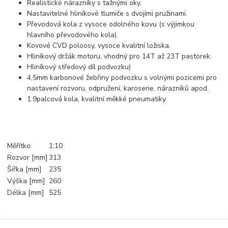
Realistické nárazníky s tažnými oky.
Nastavitelné hliníkové tlumiče s dvojími pružinami.
Převodová kola z vysoce odolného kovu (s výjimkou
hlavního převodového kola).
Kovové CVD poloosy, vysoce kvalitní ložiska.
Hliníkový držák motoru, vhodný pro 14T až 23T pastorek.
Hliníkový středový díl podvozku)
4,5mm karbonové žebřiny podvozku s volnými pozicemi pro
nastavení rozvoru, odpružení, karoserie, nárazníků apod.
1.9palcová kola, kvalitní měkké pneumatiky
Měřítko
1:10
Rozvor [mm]
313
Šířka [mm]
235
Výška [mm]
260
Délka [mm]
525