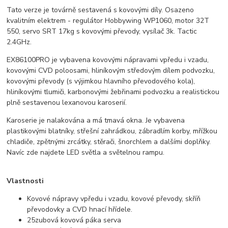
Tato verze je továrně sestavená s kovovými díly. Osazeno
kvalitním elektrem - regulátor Hobbywing WP1060, motor 32T
550, servo SRT 17kg s kovovými převody, vysílač 3k. Tactic
2.4GHz.
EX86100PRO je vybavena kovovými nápravami vpředu i vzadu,
kovovými CVD poloosami, hliníkovým středovým dílem podvozku,
kovovými převody (s výjimkou hlavního převodového kola),
hliníkovými tlumiči, karbonovými žebřinami podvozku a realistickou
plně sestavenou lexanovou karoserií.
Karoserie je nalakována a má tmavá okna. Je vybavena
plastikovými blatníky, střešní zahrádkou, zábradlím korby, mřížkou
chladiče, zpětnými zrcátky, stěrači, šnorchlem a dalšími doplňky.
Navíc zde najdete LED světla a světelnou rampu.
Vlastnosti
Kovové nápravy vpředu i vzadu, kovové převody, skříň
převodovky a CVD hnací hřídele.
25zubová kovová páka serva