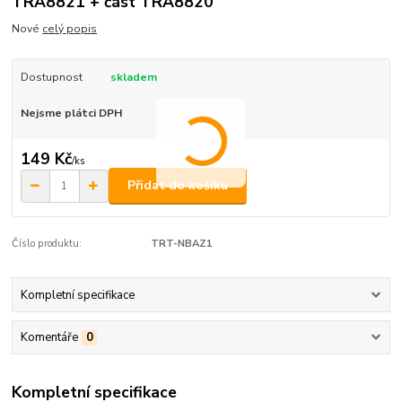
TRA8821 + část TRA8820
Nové
celý popis
Dostupnost
skladem
Nejsme plátci DPH
149 Kč
/
ks
Přidat do košíku
Číslo produktu:
TRT-NBAZ1
Kompletní specifikace
Komentáře
0
Kompletní specifikace