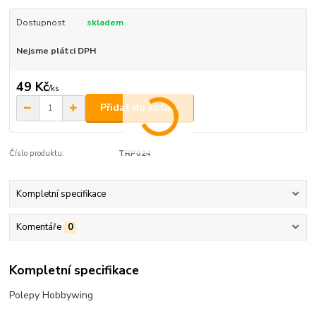
Dostupnost
skladem
Nejsme plátci DPH
49 Kč
/
ks
Přidat do košíku
Číslo produktu:
TRP024
Kompletní specifikace
Komentáře
0
Kompletní specifikace
Polepy Hobbywing