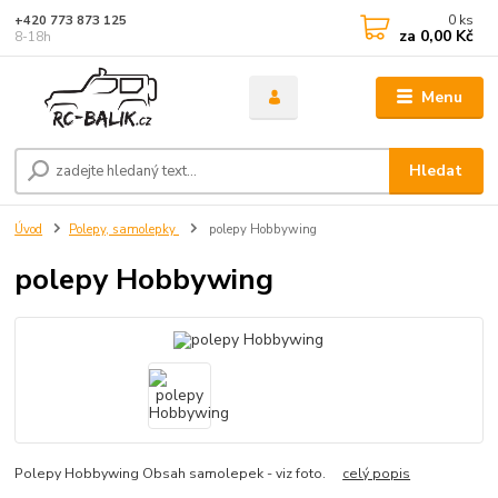
0
ks
+420 773 873 125
za
0,00 Kč
8-18h
Menu
Hledat
Úvod
Polepy, samolepky
polepy Hobbywing
polepy Hobbywing
Polepy Hobbywing Obsah samolepek - viz foto.
celý popis