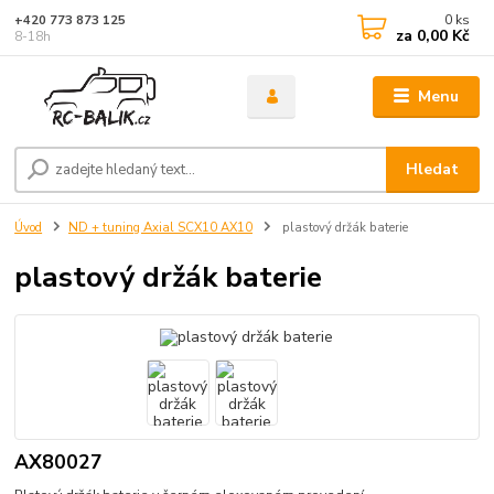
0
ks
+420 773 873 125
za
0,00 Kč
8-18h
Menu
Hledat
Úvod
ND + tuning Axial SCX10 AX10
plastový držák baterie
plastový držák baterie
AX80027