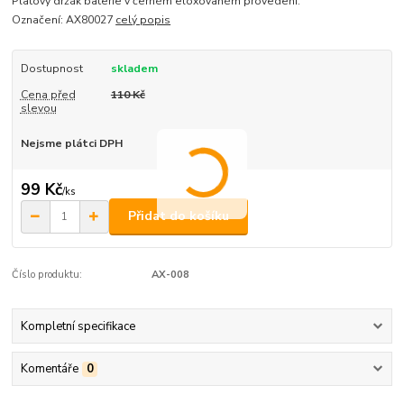
Platový držák baterie v černém eloxovaném provedení.
Označení: AX80027
celý popis
Dostupnost
skladem
Cena před
110 Kč
slevou
Nejsme plátci DPH
99 Kč
/
ks
Přidat do košíku
Číslo produktu:
AX-008
Kompletní specifikace
Komentáře
0