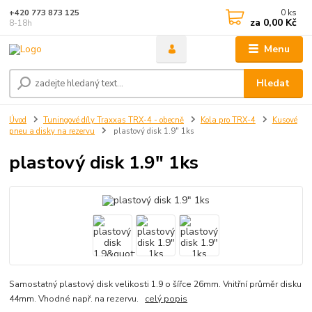
0
ks
+420 773 873 125
za
0,00 Kč
8-18h
Menu
Hledat
Úvod
Tuningové díly Traxxas TRX-4 - obecně
Kola pro TRX-4
Kusové
pneu a disky na rezervu
plastový disk 1.9" 1ks
plastový disk 1.9" 1ks
Samostatný plastový disk velikosti 1.9 o šířce 26mm. Vnitřní průměr disku
44mm. Vhodné např. na rezervu.
celý popis