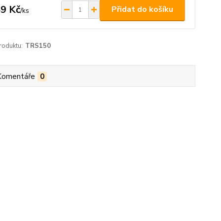
9 Kč
Přidat do košíku
/
ks
roduktu:
TRS150
Komentáře
0