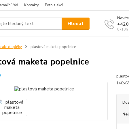
amační řád
Kontakty
Foto z akcí
Nevíte
Hledat
+420
8-18h
cale doplňky
plastová maketa popelnice
tová maketa popelnice
plasto
140x6
Dos
Nej