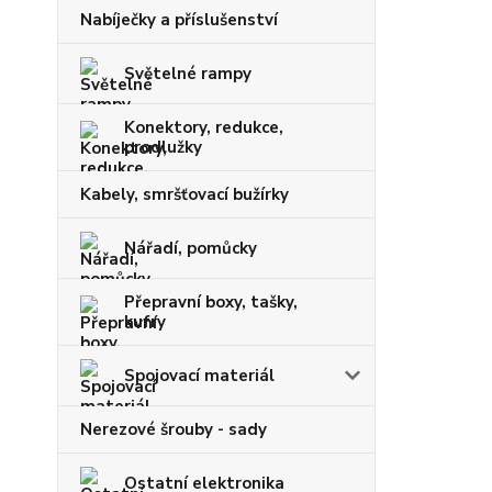
Nabíječky a příslušenství
Světelné rampy
Konektory, redukce,
prodlužky
Kabely, smršťovací bužírky
Nářadí, pomůcky
Přepravní boxy, tašky,
kufry
Spojovací materiál
Nerezové šrouby - sady
Ostatní elektronika