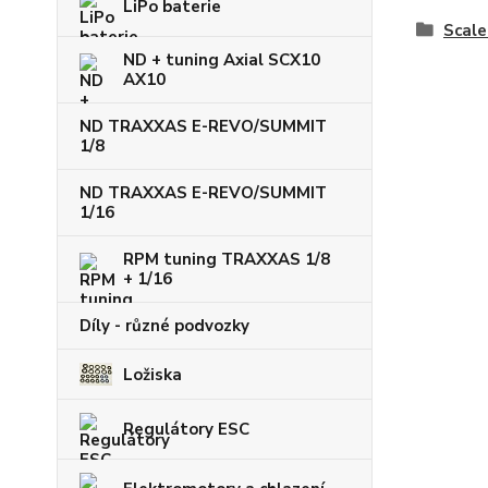
LiPo baterie
Scale
ND + tuning Axial SCX10
AX10
ND TRAXXAS E-REVO/SUMMIT
1/8
ND TRAXXAS E-REVO/SUMMIT
1/16
RPM tuning TRAXXAS 1/8
+ 1/16
Díly - různé podvozky
Ložiska
Regulátory ESC