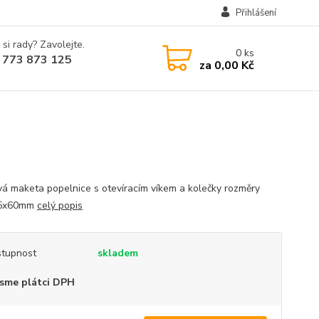
Přihlášení
 si rady? Zavolejte.
0
ks
 773 873 125
za
0,00 Kč
vá maketa popelnice s otevíracím víkem a kolečky rozměry
5x60mm
celý popis
tupnost
skladem
sme plátci DPH