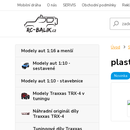
Mobilní dráha
O nás
SERVIS
Obchodní podmínky
Rekl
Úvod
S
Modely aut 1:16 a menší
plas
Modely aut 1:10 -
sestavené
Novinka
Modely aut 1:10 - stavebnice
Modely Traxxas TRX-4 v
tuningu
Náhradní originál díly
Traxxas TRX-4
Tuningové díly Traxxas