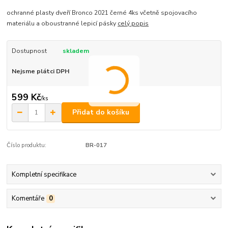
ochranné plasty dveří Bronco 2021 černé 4ks včetně spojovacího
materiálu a oboustranné lepicí pásky
celý popis
Dostupnost
skladem
Nejsme plátci DPH
599 Kč
/
ks
Přidat do košíku
Číslo produktu:
BR-017
Kompletní specifikace
Komentáře
0