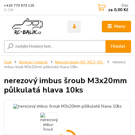
0
ks
+420 773 873 125
za
0,00 Kč
8-18h
Menu
Hledat
Úvod
Spojovací materiál
Nerezové šrouby M2, M2.5, M3,
nerezový
imbus šroub M3x20mm půlkulatá hlava 10ks
nerezový imbus šroub M3x20mm
půlkulatá hlava 10ks