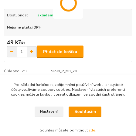
Dostupnost
skladem
Nejsme plátci DPH
49 Kč
/
ks
Přidat do košíku
Číslo produktu:
SP-N_P_M3_20
Pro základní funkčnost, zpříjemnění používání webu, analytické
účely využíváme soubory cookies. Nastavení vlastních preferencí
Zboží zařazeno v kategoriích
cookies můžete kdykoli upravit odkazem ve spodní části stránek.
Nerezové šrouby M2, M2.5, M3,
Souhlasím
Nastavení
Souhlas můžete odmítnout
zde
.
Vytvořeno na
Eshop-rychle.cz