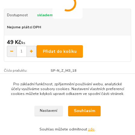
Dostupnost
skladem
Nejsme plátci DPH
49 Kč
/
ks
Přidat do košíku
Číslo produktu:
SP-N_Z_M3_18
Pro základní funkčnost, zpříjemnění používání webu, analytické
účely využíváme soubory cookies. Nastavení vlastních preferencí
Zboží zařazeno v kategoriích
cookies můžete kdykoli upravit odkazem ve spodní části stránek.
Nerezové šrouby M2, M2.5, M3,
Souhlasím
Nastavení
Souhlas můžete odmítnout
zde
.
Vytvořeno na
Eshop-rychle.cz