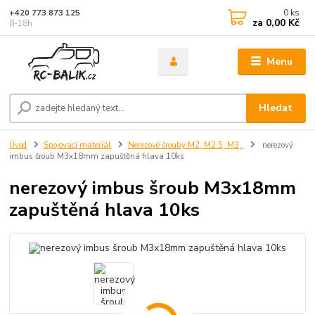
0
ks
+420 773 873 125
za
0,00 Kč
8-18h
Menu
Hledat
Úvod
Spojovací materiál
Nerezové šrouby M2, M2.5, M3,
nerezový
imbus šroub M3x18mm zapuštěná hlava 10ks
nerezový imbus šroub M3x18mm
zapuštěná hlava 10ks