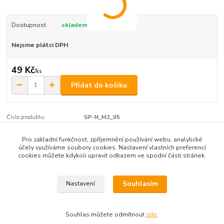
Dostupnost
skladem
Nejsme plátci DPH
49 Kč
/
ks
Přidat do košíku
Číslo produktu:
SP-N_M2_05
Pro základní funkčnost, zpříjemnění používání webu, analytické
účely využíváme soubory cookies. Nastavení vlastních preferencí
Zboží zařazeno v kategoriích
cookies můžete kdykoli upravit odkazem ve spodní části stránek.
Nerezové šrouby M2, M2.5, M3,
Souhlasím
Nastavení
Souhlas můžete odmítnout
zde
.
Vytvořeno na
Eshop-rychle.cz