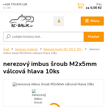
0
ks
+420 773 873 125
za
0,00 Kč
8-18h
Menu
Hledat
Úvod
Spojovací materiál
Nerezové šrouby M2, M2.5, M3,
nerezový
imbus šroub M2x5mm válcová hlava 10ks
nerezový imbus šroub M2x5mm
válcová hlava 10ks