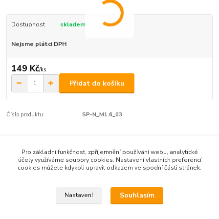
Dostupnost
skladem
Nejsme plátci DPH
149 Kč
/
ks
Přidat do košíku
Číslo produktu:
SP-N_M1.6_03
Zboží zařazeno v kategoriích
Pro základní funkčnost, zpříjemnění používání webu, analytické
účely využíváme soubory cookies. Nastavení vlastních preferencí
velikost M1,6
cookies můžete kdykoli upravit odkazem ve spodní části stránek.
Nerezové šrouby M2, M2.5, M3,
Souhlasím
Nastavení