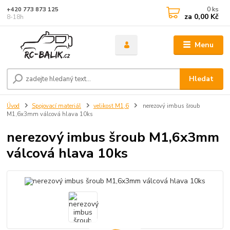
0
ks
+420 773 873 125
za
0,00 Kč
8-18h
Menu
Hledat
Úvod
Spojovací materiál
velikost M1,6
nerezový imbus šroub
M1,6x3mm válcová hlava 10ks
nerezový imbus šroub M1,6x3mm
válcová hlava 10ks