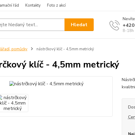
amační řád
Kontakty
Foto z akcí
Nevíte
Hledat
+420
8-18h
ářadí, pomůcky
nástrčkový klíč - 4,5mm metrický
rčkový klíč - 4,5mm metrický
Nástrč
kvalit
Dos
Cen
Nej