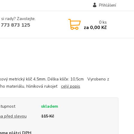
Přihlášení
 si rady? Zavolejte.
0
ks
 773 873 125
za
0,00 Kč
kový metrický klíč 4,5mm. Délka klíče: 10,5cm Vyrobeno z
ního materiálu, hliníková rukojeť
celý popis
tupnost
skladem
a před slevou
115 Kč
sme plátci DPH