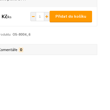
 Kč
Přidat do košíku
/
ks
roduktu:
OS-8004_6
Komentáře
0