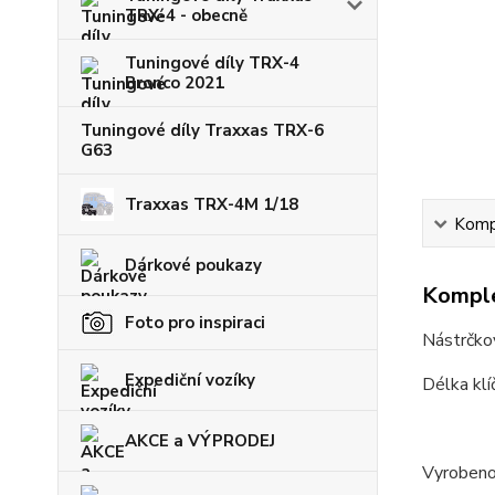
TRX-4 - obecně
Tuningové díly TRX-4
Bronco 2021
Tuningové díly Traxxas TRX-6
G63
Traxxas TRX-4M 1/18
Kompl
Dárkové poukazy
Komple
Foto pro inspiraci
Nástrčkov
Expediční vozíky
Délka klí
AKCE a VÝPRODEJ
Vyrobeno 