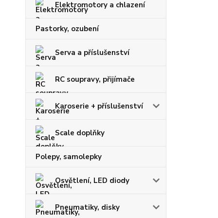
Elektromotory a chlazení
Pastorky, ozubení
Serva a příslušenství
RC soupravy, přijímače
Karoserie + příslušenství
Scale doplňky
Polepy, samolepky
Osvětlení, LED diody
Pneumatiky, disky