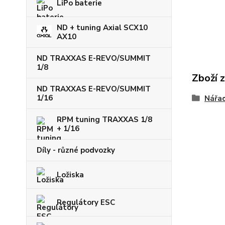
LiPo baterie
ND + tuning Axial SCX10
AX10
ND TRAXXAS E-REVO/SUMMIT
1/8
Zboží 
ND TRAXXAS E-REVO/SUMMIT
1/16
Nářad
RPM tuning TRAXXAS 1/8
+ 1/16
Díly - různé podvozky
Ložiska
Regulátory ESC