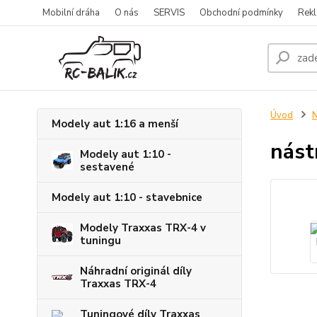
Mobilní dráha
O nás
SERVIS
Obchodní podmínky
Rekl
Úvod
N
Modely aut 1:16 a menší
nást
Modely aut 1:10 -
sestavené
Modely aut 1:10 - stavebnice
Modely Traxxas TRX-4 v
tuningu
Náhradní originál díly
Traxxas TRX-4
Tuningové díly Traxxas