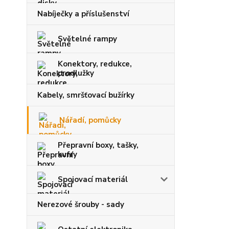
Nabíječky a příslušenství
Světelné rampy
Konektory, redukce,
prodlužky
Kabely, smršťovací bužírky
Nářadí, pomůcky
Přepravní boxy, tašky,
kufry
Spojovací materiál
Nerezové šrouby - sady