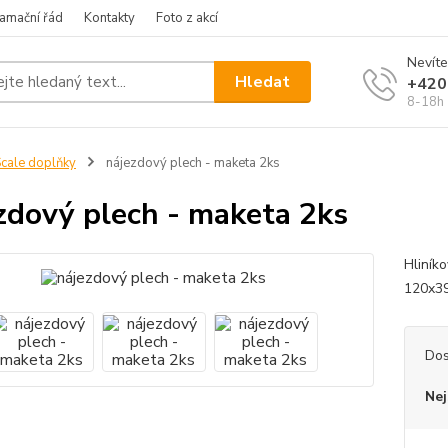
amační řád
Kontakty
Foto z akcí
Nevíte
Hledat
+420
8-18h
cale doplňky
nájezdový plech - maketa 2ks
zdový plech - maketa 2ks
Hliník
120x3
Dos
Nej