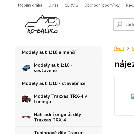
Mobilní dráha
O nás
SERVIS
Obchodní podmínky
Rekl
Úvod
S
Modely aut 1:16 a menší
náje
Modely aut 1:10 -
sestavené
Modely aut 1:10 - stavebnice
Modely Traxxas TRX-4 v
tuningu
Náhradní originál díly
Traxxas TRX-4
Tuningové díly Traxxas