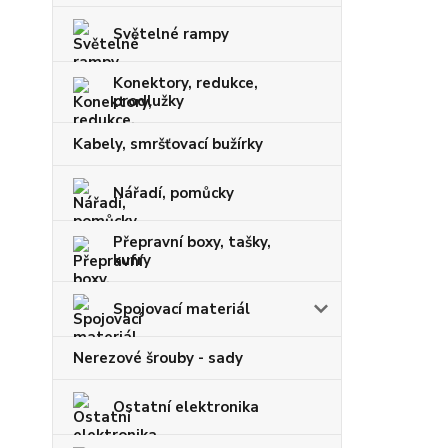
Světelné rampy
Konektory, redukce,
prodlužky
Kabely, smršťovací bužírky
Nářadí, pomůcky
Přepravní boxy, tašky,
kufry
Spojovací materiál
Nerezové šrouby - sady
Ostatní elektronika