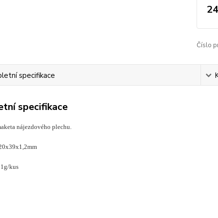
24
Číslo p
etní specifikace
tní specifikace
aketa nájezdového plechu.
120x39x1,2mm
11g/kus