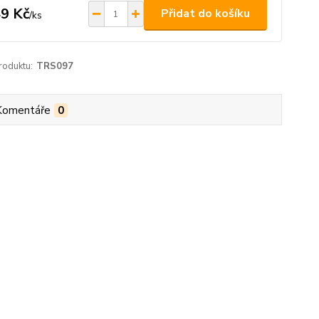
9 Kč
Přidat do košíku
/
ks
roduktu:
TRS097
Komentáře
0