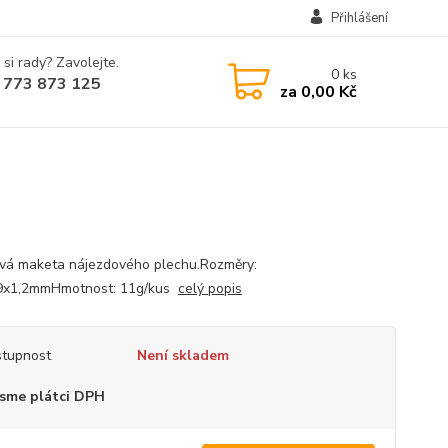
Přihlášení
 si rady? Zavolejte.
0
ks
 773 873 125
za
0,00 Kč
ová maketa nájezdového plechu.Rozměry:
9x1,2mmHmotnost: 11g/kus
celý popis
tupnost
Není skladem
sme plátci DPH