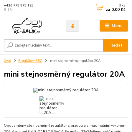
0
ks
+420 773 873 125
za
0,00 Kč
8-18h
Menu
Hledat
Úvod
Regulátory ESC
mini stejnosměrný regulátor 20A
mini stejnosměrný regulátor 20A
Obousměrný stejnosměrný regulátor s brzdou a s maximálním výkonem
20A.Napájení 3,4-8,4V, BEC 5,5V/1A.Rozměry: 32x24x8mm.
celý popis