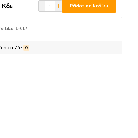
 Kč
Přidat do košíku
/
ks
roduktu:
L-017
Komentáře
0