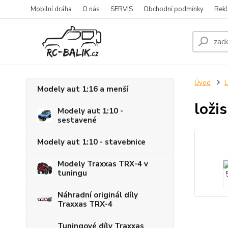
Mobilní dráha
O nás
SERVIS
Obchodní podmínky
Rekl
Úvod
L
Modely aut 1:16 a menší
loži
Modely aut 1:10 -
sestavené
Modely aut 1:10 - stavebnice
Modely Traxxas TRX-4 v
tuningu
Náhradní originál díly
Traxxas TRX-4
Tuningové díly Traxxas