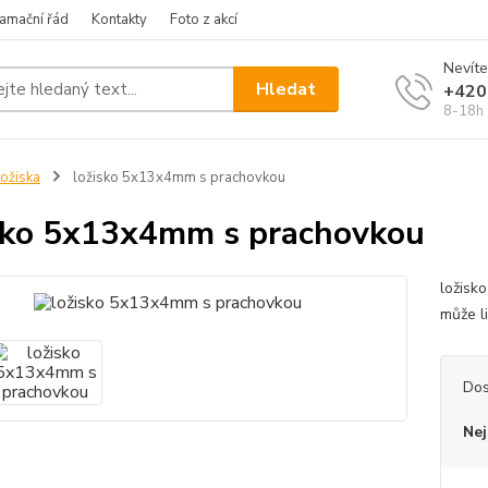
amační řád
Kontakty
Foto z akcí
Nevíte
Hledat
+420
8-18h
ožiska
ložisko 5x13x4mm s prachovkou
sko 5x13x4mm s prachovkou
ložisk
může l
Dos
Nej