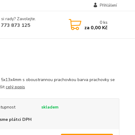
Přihlášení
 si rady? Zavolejte.
0
ks
 773 873 125
za
0,00 Kč
o 5x13x4mm s oboustrannou prachovkou barva prachovky se
išit
celý popis
tupnost
skladem
sme plátci DPH