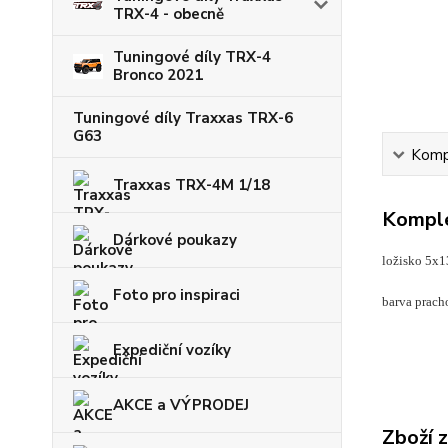
TRX-4 - obecně
Tuningové díly TRX-4
Bronco 2021
Tuningové díly Traxxas TRX-6
G63
Kompl
Traxxas TRX-4M 1/18
Komple
Dárkové poukazy
ložisko 5x
Foto pro inspiraci
barva prach
Expediční vozíky
AKCE a VÝPRODEJ
Zboží 