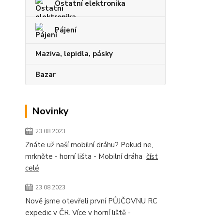
Ostatní elektronika
Pájení
Maziva, lepidla, pásky
Bazar
Novinky
23.08.2023
Znáte už naší mobilní dráhu? Pokud ne,
mrkněte - horní lišta - Mobilní dráha
číst
celé
23.08.2023
Nově jsme otevřeli první PŮJČOVNU RC
expedic v ČR. Více v horní liště -