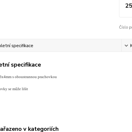
25
Číslo p
etní specifikace
tní specifikace
13x4mm s oboustrannou prachovkou
ovky se může lišit
zařazeno v kategoriích