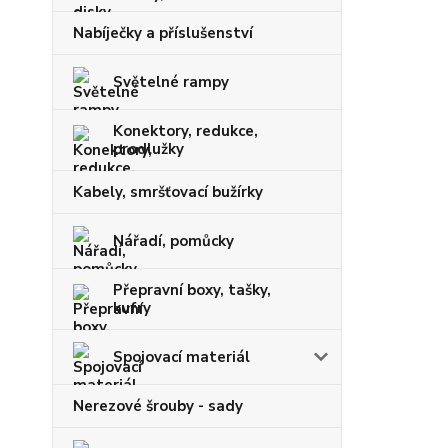
Nabíječky a příslušenství
Světelné rampy
Konektory, redukce,
prodlužky
Kabely, smršťovací bužírky
Nářadí, pomůcky
Přepravní boxy, tašky,
kufry
Spojovací materiál
Nerezové šrouby - sady