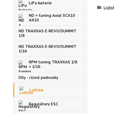
LiPo baterie
Ložis
ND + tuning Axial SCX10
AX10
ND TRAXXAS E-REVO/SUMMIT
1/8
ND TRAXXAS E-REVO/SUMMIT
1/16
RPM tuning TRAXXAS 1/8
+ 1/16
Díly - různé podvozky
Ložiska
Regulátory ESC