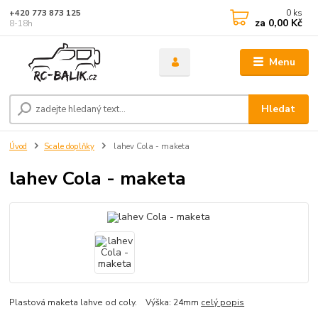
0
ks
+420 773 873 125
za
0,00 Kč
8-18h
Menu
Hledat
Úvod
Scale doplňky
lahev Cola - maketa
lahev Cola - maketa
Plastová maketa lahve od coly. Výška: 24mm
celý popis