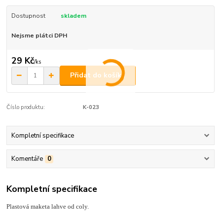
Dostupnost
skladem
Nejsme plátci DPH
29 Kč
/
ks
Přidat do košíku
Číslo produktu:
K-023
Kompletní specifikace
Komentáře
0
Kompletní specifikace
Plastová maketa lahve od coly.