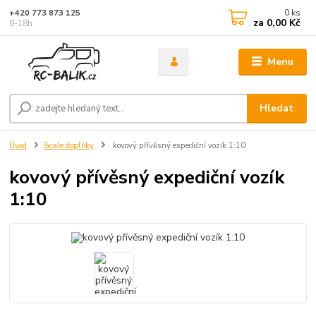
0
ks
+420 773 873 125
za
0,00 Kč
8-18h
Menu
Hledat
Úvod
Scale doplňky
kovový přívěsný expediční vozík 1:10
kovový přívěsný expediční vozík
1:10