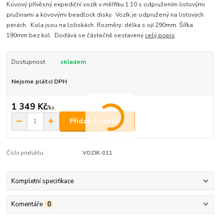
Kovový přívěsný expediční vozík v měřítku 1:10 s odpružením listovými
pružinami a kovovými beadlock disky. Vozík je odpružený na listových
perách. Kola jsou na ložiskách. Rozměry: délka s ojí 290mm. Šířka
190mm bez kol. Dodává se částečně sestavený
celý popis
Dostupnost
skladem
Nejsme plátci DPH
1 349 Kč
/
ks
Přidat do košíku
Číslo produktu:
VOZIK-011
Kompletní specifikace
Komentáře
0