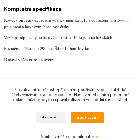
Kompletní specifikace
Kovový přívěsný expediční vozík v měřítku 1:10 s odpružením listovými
pružinami a kovovými beadlock disky.
Vozík je odpružený na listových perách. Kola jsou na ložiskách.
Rozměry: délka s ojí 290mm. Šířka 190mm bez kol.
Dodává se částečně sestavený
Zboží zařazeno v kategoriích
Pro základní funkčnost, zpříjemnění používání webu, analytické
účely využíváme soubory cookies. Nastavení vlastních preferencí
Expediční vozíky
cookies můžete kdykoli upravit odkazem ve spodní části stránek.
Scale doplňky
Souhlasím
Nastavení
Souhlas můžete odmítnout
zde
.