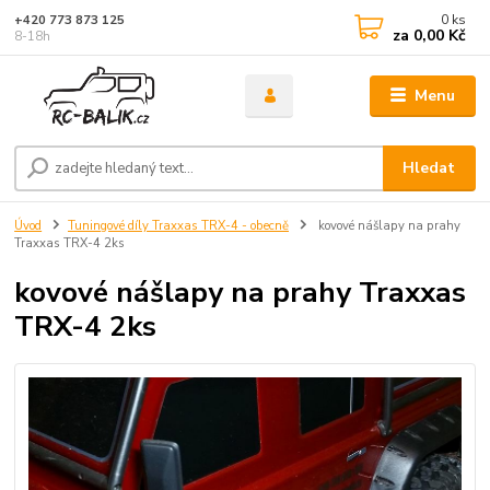
0
ks
+420 773 873 125
za
0,00 Kč
8-18h
Menu
Hledat
Úvod
Tuningové díly Traxxas TRX-4 - obecně
kovové nášlapy na prahy
Traxxas TRX-4 2ks
kovové nášlapy na prahy Traxxas
TRX-4 2ks