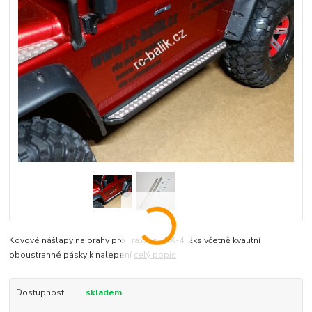
Kovové nášlapy na prahy pro Traxxas TRX-4 2ks včetně kvalitní
oboustranné pásky k nalepení
celý popis
Dostupnost
skladem