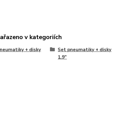
zařazeno v kategoriích
neumatiky + disky
Set pneumatiky + disky
1.9"