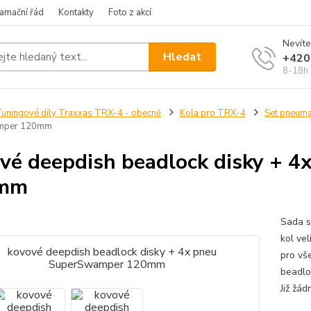
amační řád
Kontakty
Foto z akcí
Nevíte
Hledat
+420
8-18h
uningové díly Traxxas TRX-4 - obecně
Kola pro TRX-4
Set pneumat
mper 120mm
vé deepdish beadlock disky + 
mm
Sada s
kol ve
pro vš
beadlo
Již žád