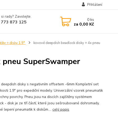
Přihlášení
 si rady? Zavolejte.
0
ks
 773 873 125
za
0,00 Kč
iky + disky 1.9"
kovové deepdish beadlock disky + 4x pneu
4x pneu SuperSwamper
 deepdish disky s negativním offsetem -6mm Kompletní set
likosti 1.9" pro expediční modely. Univerzální vzorek pneumatik
echny povrchy. Pneu jsou na discích zajištěny systémem
ck - disk je ze tří částí, které jsou sešroubované dohromady.
né lepení pneumatik k diskům....
celý popis