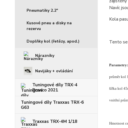
zajištěny
Navíc jso
Pneumatiky 2.2"
Kola pasu
Kusové pneu a disky na
rezervu
Doplňky kol (řetězy, apod.)
Tento set
Nárazníky
Parametry:
Navijáky + ovládání
průměr kol
Tuningové díly TRX-4
šířka kol 4
Bronco 2021
vnitřní prů
Tuningové díly Traxxas TRX-6
G63
Traxxas TRX-4M 1/18
Hmotnost cel