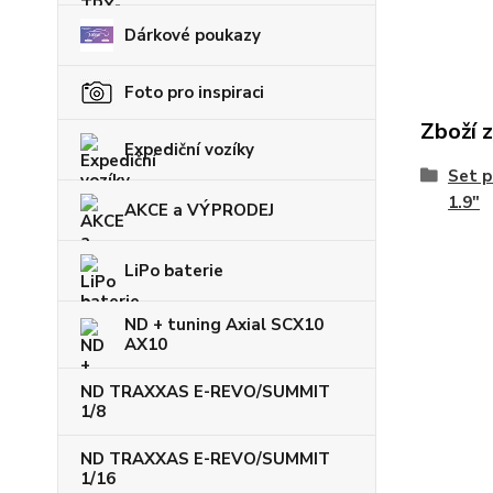
Dárkové poukazy
Foto pro inspiraci
Zboží 
Expediční vozíky
Set p
1.9"
AKCE a VÝPRODEJ
LiPo baterie
ND + tuning Axial SCX10
AX10
ND TRAXXAS E-REVO/SUMMIT
1/8
ND TRAXXAS E-REVO/SUMMIT
1/16