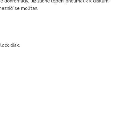
ané dohromady. Již žádné lepení pneumatik k diskům.
zničí se molitan.
lock disk.