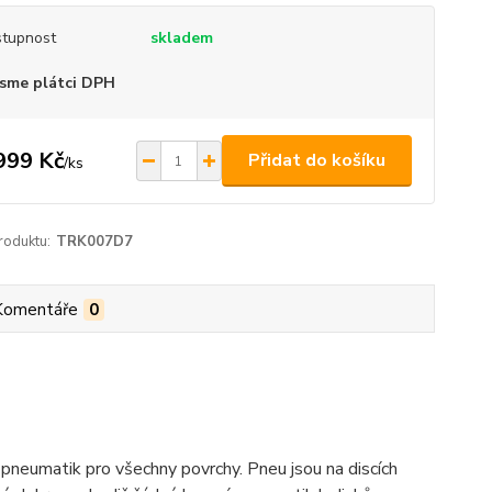
tupnost
skladem
sme plátci DPH
999 Kč
Přidat do košíku
/
ks
roduktu:
TRK007D7
Komentáře
0
 pneumatik pro všechny povrchy. Pneu jsou na discích