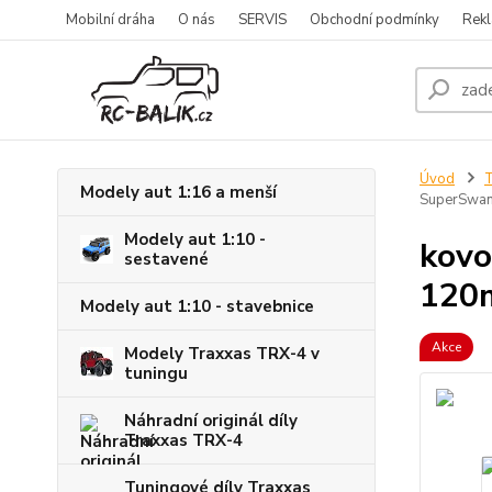
Mobilní dráha
O nás
SERVIS
Obchodní podmínky
Rekl
Úvod
T
Modely aut 1:16 a menší
SuperSwa
Modely aut 1:10 -
kovo
sestavené
120
Modely aut 1:10 - stavebnice
Akce
Modely Traxxas TRX-4 v
tuningu
Náhradní originál díly
Traxxas TRX-4
Tuningové díly Traxxas