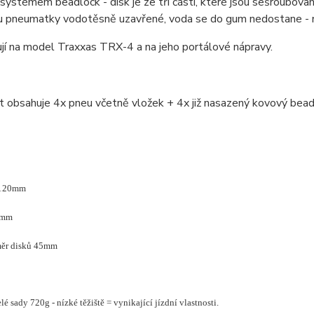
 systémem beadlock - disk je ze tří částí, které jsou sešroubov
u pneumatky vodotěsně uzavřené, voda se do gum nedostane - ne
jí na model Traxxas TRX-4 a na jeho portálové nápravy.
 obsahuje 4x pneu včetně vložek + 4x již nasazený kovový bead
 120mm
5mm
měr disků 45mm
é sady 720g - nízké těžiště = vynikající jízdní vlastnosti.