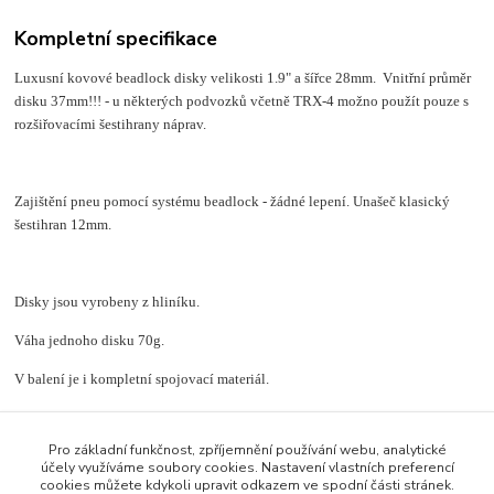
Kompletní specifikace
Luxusní kovové beadlock disky velikosti 1.9" a šířce 28mm. Vnitřní průměr
disku 37mm!!! - u některých podvozků včetně TRX-4 možno použít pouze s
rozšiřovacími šestihrany náprav.
Zajištění pneu pomocí systému beadlock - žádné lepení. Unašeč klasický
šestihran 12mm.
Disky jsou vyrobeny z hliníku.
Váha jednoho disku 70g.
V balení je i kompletní spojovací materiál.
Pro základní funkčnost, zpříjemnění používání webu, analytické
účely využíváme soubory cookies. Nastavení vlastních preferencí
Zboží zařazeno v kategoriích
cookies můžete kdykoli upravit odkazem ve spodní části stránek.