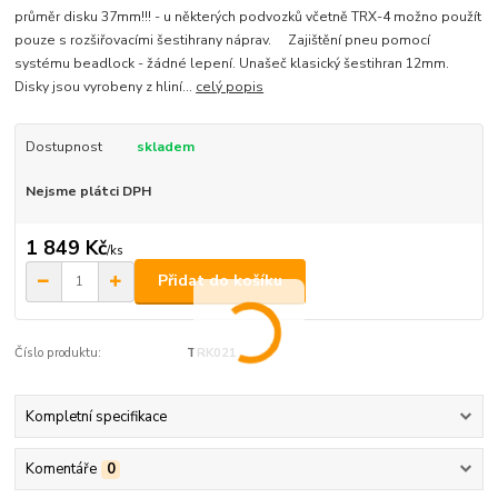
průměr disku 37mm!!! - u některých podvozků včetně TRX-4 možno použít
pouze s rozšiřovacími šestihrany náprav. Zajištění pneu pomocí
systému beadlock - žádné lepení. Unašeč klasický šestihran 12mm.
Disky jsou vyrobeny z hliní...
celý popis
Dostupnost
skladem
Nejsme plátci DPH
1 849 Kč
/
ks
Přidat do košíku
Číslo produktu:
TRK021
Kompletní specifikace
Komentáře
0