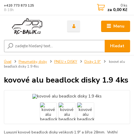
0
ks
+420 773 873 125
za
0,00 Kč
8-18h
Menu
Hledat
Úvod
Pneumatiky, disky
PNEU + DISKY
Disky 1.9"
kovové alu
beadlock disky 1.9 4ks
kovové alu beadlock disky 1.9 4ks
Luxusní kovové beadlock disky velikosti 1.9" a šířce 28mm. Vnitřní