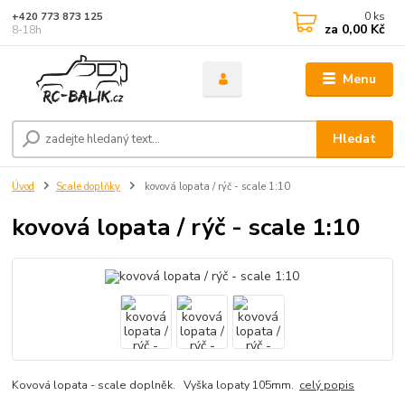
0
ks
+420 773 873 125
za
0,00 Kč
8-18h
Menu
Hledat
Úvod
Scale doplňky
kovová lopata / rýč - scale 1:10
kovová lopata / rýč - scale 1:10
Kovová lopata - scale doplněk. Vyška lopaty 105mm.
celý popis