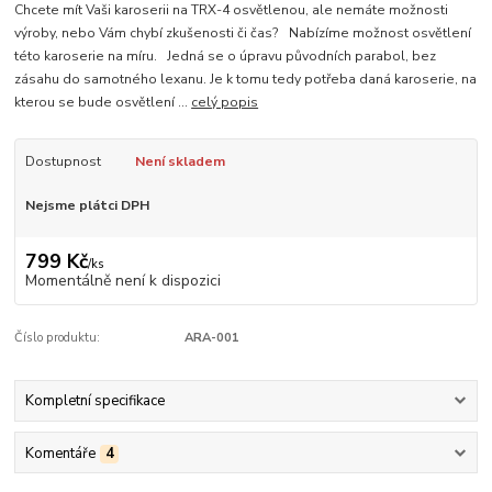
Chcete mít Vaši karoserii na TRX-4 osvětlenou, ale nemáte možnosti
výroby, nebo Vám chybí zkušenosti či čas? Nabízíme možnost osvětlení
této karoserie na míru. Jedná se o úpravu původních parabol, bez
zásahu do samotného lexanu. Je k tomu tedy potřeba daná karoserie, na
kterou se bude osvětlení ...
celý popis
Dostupnost
Není skladem
Nejsme plátci DPH
799 Kč
/
ks
Momentálně není k dispozici
Číslo produktu:
ARA-001
Kompletní specifikace
Komentáře
4