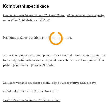
Kompletní specifikace
Chcete mít Vaši karoserii na TRX-4 osvětlenou, ale nemáte možnosti výroby,
nebo Vám chybí zkušenosti či čas?
Nabízíme možnost osvětlení této karoserie na míru.
Jedná se o úpravu původních parabol, bez zásahu do samotného lexanu. Je k
tomu tedy potřeba daná karoserie, na kterou se bude osvětlení vyrábět. Tím
pádem je nutné nám ji poslat či předat.
Základní varianta osvětlení obsahuje tyto vysoce svítivé LED diody:
vpředu: 4x bílá 5mm + 2x oranžová 3mm
vzadu: 2x červená 5mm + 2x červená 3mm