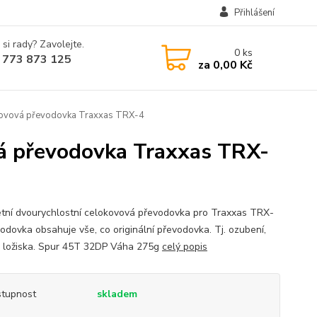
Přihlášení
 si rady? Zavolejte.
0
ks
 773 873 125
za
0,00 Kč
okovová převodovka Traxxas TRX-4
vá převodovka Traxxas TRX-
tní dvourychlostní celokovová převodovka pro Traxxas TRX-
odovka obsahuje vše, co originální převodovka. Tj. ozubení,
, ložiska. Spur 45T 32DP Váha 275g
celý popis
tupnost
skladem