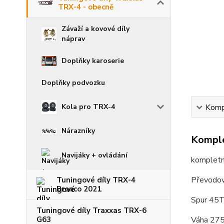
TRX-4 - obecně
Závaží a kovové díly
náprav
Doplňky karoserie
Doplňky podvozku
Kola pro TRX-4
Kompl
Nárazníky
Komple
Navijáky + ovládání
kompletn
Převodovk
Tuningové díly TRX-4
Bronco 2021
Spur 45
Tuningové díly Traxxas TRX-6
Váha 27
G63