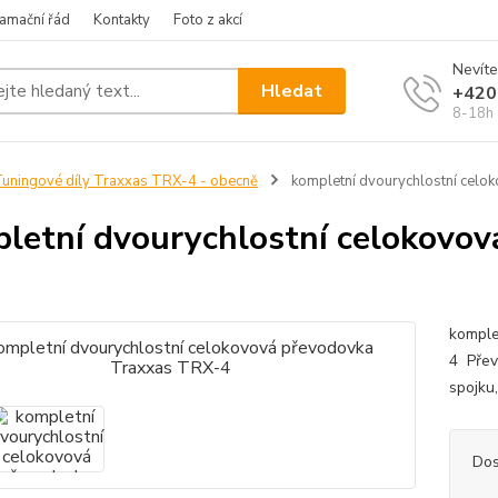
amační řád
Kontakty
Foto z akcí
Nevíte
Hledat
+420
8-18h
uningové díly Traxxas TRX-4 - obecně
kompletní dvourychlostní cel
letní dvourychlostní celokovo
komple
4 Přev
spojku
Dos