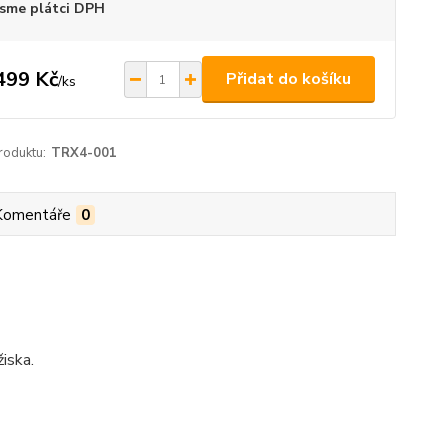
sme plátci DPH
499 Kč
Přidat do košíku
/
ks
roduktu:
TRX4-001
Komentáře
0
iska.