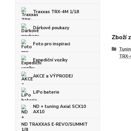
Traxxas TRX-4M 1/18
Dárkové poukazy
Zboží 
Foto pro inspiraci
Tunin
TRX-4
Expediční vozíky
AKCE a VÝPRODEJ
LiPo baterie
ND + tuning Axial SCX10
AX10
ND TRAXXAS E-REVO/SUMMIT
1/8