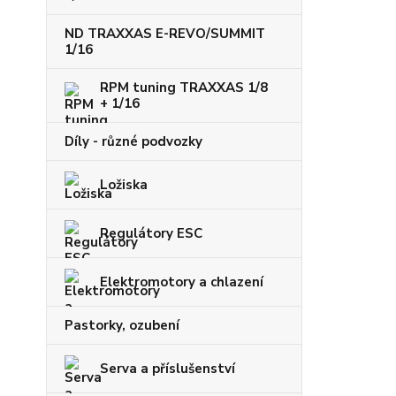
ND TRAXXAS E-REVO/SUMMIT
1/16
RPM tuning TRAXXAS 1/8
+ 1/16
Díly - různé podvozky
Ložiska
Regulátory ESC
Elektromotory a chlazení
Pastorky, ozubení
Serva a příslušenství