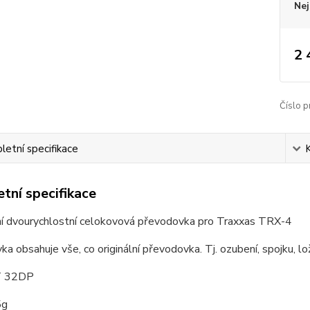
Nej
2 
Číslo p
etní specifikace
tní specifikace
í dvourychlostní celokovová převodovka pro Traxxas TRX-4
a obsahuje vše, co originální převodovka. Tj. ozubení, spojku, lož
T 32DP
5g