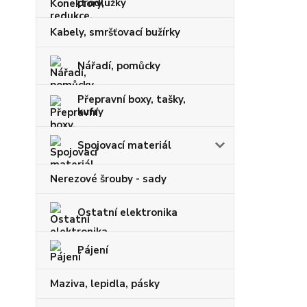
prodlužky
Kabely, smršťovací bužírky
Nářadí, pomůcky
Přepravní boxy, tašky,
kufry
Spojovací materiál
Nerezové šrouby - sady
Ostatní elektronika
Pájení
Maziva, lepidla, pásky