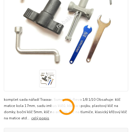
komplet sada nářadí Traxxas Summit / E-Revo 1/8 1/10 Obsahuje: klíč
matice kola 17mm, sadu imbus klíčů, klíč na spojku, plastový klíč na
domky, boční klíč 5mm, klíč na anténu, klíč na tlumiče, klasický křížový klíč
na matice atd...
celý popis