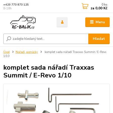
0
ks
+420 773 873 125
za
0,00 Kč
8-18h
Menu
Hledat
Úvod
Nářadí, pomůcky
komplet sada nářadí Traxxas Summit / E-Revo
1/10
komplet sada nářadí Traxxas
Summit / E-Revo 1/10