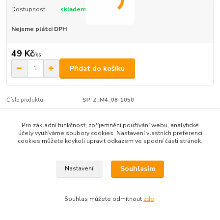
Dostupnost
skladem
Nejsme plátci DPH
49 Kč
/
ks
Přidat do košíku
Číslo produktu:
SP-Z_M4_08-1050
Pro základní funkčnost, zpříjemnění používání webu, analytické
Zboží zařazeno v kategoriích
účely využíváme soubory cookies. Nastavení vlastních preferencí
cookies můžete kdykoli upravit odkazem ve spodní části stránek.
zapuštěná hlava
Souhlasím
Nastavení
Souhlas můžete odmítnout
zde
.
Vytvořeno na
Eshop-rychle.cz