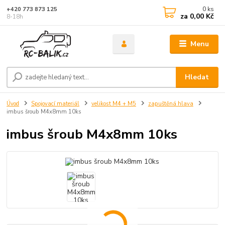
0
ks
+420 773 873 125
za
0,00 Kč
8-18h
Menu
Hledat
Úvod
Spojovací materiál
velikost M4 + M5
zapuštěná hlava
imbus šroub M4x8mm 10ks
imbus šroub M4x8mm 10ks